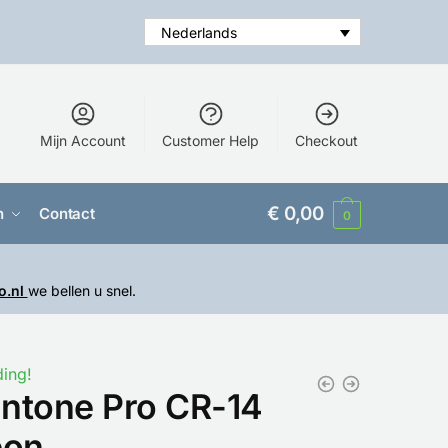
Nederlands
Mijn Account
Customer Help
Checkout
€
0,00
n
Contact
0
o.nl
we bellen u snel.
ing!
ntone Pro CR-14
bon