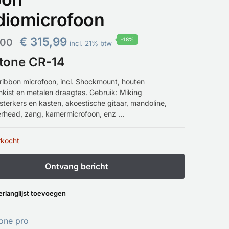
diomicrofoon
€
315,99
,00
-18%
incl. 21% btw
tone CR-14
ribbon microfoon, incl. Shockmount, houten
nkist en metalen draagtas. Gebruik: Miking
sterkers en kasten, akoestische gitaar, mandoline,
rhead, zang, kamermicrofoon, enz …
rkocht
erlanglijst toevoegen