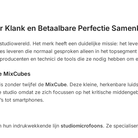
r Klank en Betaalbare Perfectie Same
e studiowereld. Het merk heeft een duidelijke missie: het l
aties leveren die normaal gesproken alleen in het topsegment
producenten en technici de tools die ze nodig hebben om e
De MixCubes
s zonder twijfel de
MixCube
. Deze kleine, herkenbare lui
ke studio omdat ze zich focussen op het kritische middenge
o’s tot smartphones.
m hun indrukwekkende lijn
studiomicrofoons
. Ze specialise