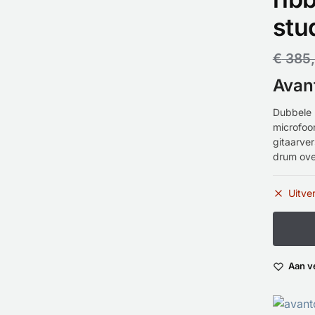
stu
€
385
Avan
Dubbele 
microfoo
gitaarver
drum ove
Uitve
Aan v