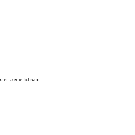
A
boter-crème lichaam