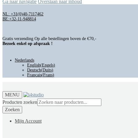
Ga naar navigatie
Overslaan naar inhoud
NL: +31(0)40-7117462
BE:+32-11-948814
Gratis verzending Op alle bestellingen boven de €70,-
Bezoek enkel op afspraak !
Nederlands
English
(
Engels
)
Deutsch
(
Duits
)
Français
(
Frans
)
MENU
Producten zoeken
Zoeken
Mijn Account