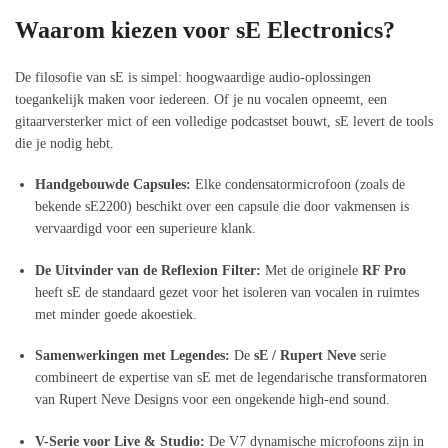
Waarom kiezen voor sE Electronics?
De filosofie van sE is simpel: hoogwaardige audio-oplossingen
toegankelijk maken voor iedereen. Of je nu vocalen opneemt, een
gitaarversterker mict of een volledige podcastset bouwt, sE levert de tools
die je nodig hebt.
Handgebouwde Capsules:
Elke condensatormicrofoon (zoals de
bekende sE2200) beschikt over een capsule die door vakmensen is
vervaardigd voor een superieure klank.
De Uitvinder van de Reflexion Filter:
Met de originele
RF Pro
heeft sE de standaard gezet voor het isoleren van vocalen in ruimtes
met minder goede akoestiek.
Samenwerkingen met Legendes:
De
sE / Rupert Neve
serie
combineert de expertise van sE met de legendarische transformatoren
van Rupert Neve Designs voor een ongekende high-end sound.
V-Serie voor Live & Studio:
De V7 dynamische microfoons zijn in