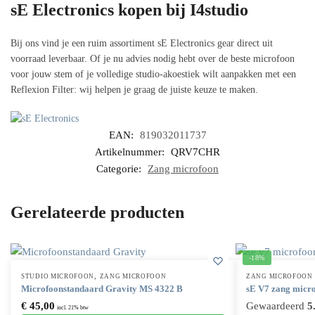
sE Electronics kopen bij I4studio
Bij ons vind je een ruim assortiment sE Electronics gear direct uit
voorraad leverbaar. Of je nu advies nodig hebt over de beste microfoon
voor jouw stem of je volledige studio-akoestiek wilt aanpakken met een
Reflexion Filter: wij helpen je graag de juiste keuze te maken.
EAN:
819032011737
Artikelnummer:
QRV7CHR
Categorie:
Zang microfoon
Gerelateerde producten
-18%
,
STUDIO MICROFOON
ZANG MICROFOON
ZANG MICROFOON
Microfoonstandaard Gravity MS 4322 B
sE V7 zang micr
€
45,00
Gewaardeerd
5
incl. 21% btw