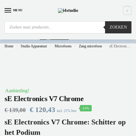
MENU
0
ZOEKEN
Is
uw computer al over op Windows 11? Heeft u vragen stuur een mail naar
info@i4studio.nl
we bellen u snel.
Home
/
Studio Apparatuur
/
Microfoons
/
Zang microfoon
/
sE Electronics V7 Chrome
Aanbieding!
sE Electronics V7 Chrome
€
120,43
-13%
€
139,00
incl. 21% btw
sE Electronics V7 Chrome: Schitter op
het Podium