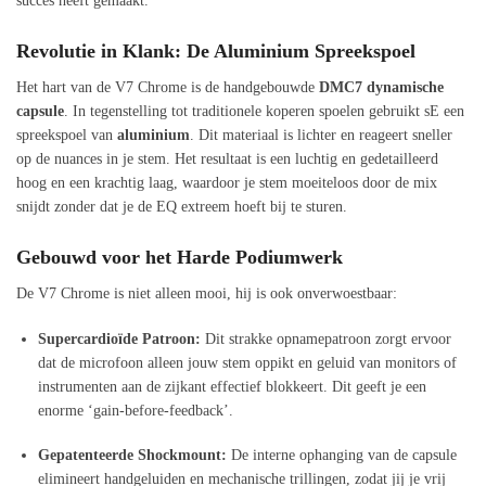
succes heeft gemaakt.
Revolutie in Klank: De Aluminium Spreekspoel
Het hart van de V7 Chrome is de handgebouwde
DMC7 dynamische
capsule
. In tegenstelling tot traditionele koperen spoelen gebruikt sE een
spreekspoel van
aluminium
. Dit materiaal is lichter en reageert sneller
op de nuances in je stem. Het resultaat is een luchtig en gedetailleerd
hoog en een krachtig laag, waardoor je stem moeiteloos door de mix
snijdt zonder dat je de EQ extreem hoeft bij te sturen.
Gebouwd voor het Harde Podiumwerk
De V7 Chrome is niet alleen mooi, hij is ook onverwoestbaar:
Supercardioïde Patroon:
Dit strakke opnamepatroon zorgt ervoor
dat de microfoon alleen jouw stem oppikt en geluid van monitors of
instrumenten aan de zijkant effectief blokkeert. Dit geeft je een
enorme ‘gain-before-feedback’.
Gepatenteerde Shockmount:
De interne ophanging van de capsule
elimineert handgeluiden en mechanische trillingen, zodat jij je vrij