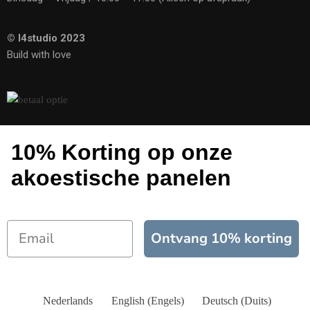
© I4studio 2023
Build with love
10% Korting op onze
akoestische panelen
Ontvang 10% korting
Nederlands
English
(
Engels
)
Deutsch
(
Duits
)