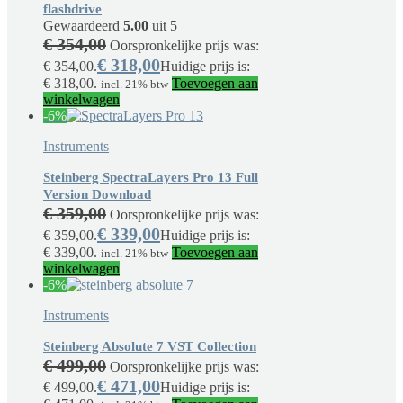
flashdrive
Gewaardeerd
5.00
uit 5
€
354,00
Oorspronkelijke prijs was:
€
318,00
€ 354,00.
Huidige prijs is:
€ 318,00.
Toevoegen aan
incl. 21% btw
winkelwagen
-6%
Instruments
Steinberg SpectraLayers Pro 13 Full
Version Download
€
359,00
Oorspronkelijke prijs was:
€
339,00
€ 359,00.
Huidige prijs is:
€ 339,00.
Toevoegen aan
incl. 21% btw
winkelwagen
-6%
Instruments
Steinberg Absolute 7 VST Collection
€
499,00
Oorspronkelijke prijs was:
€
471,00
€ 499,00.
Huidige prijs is: