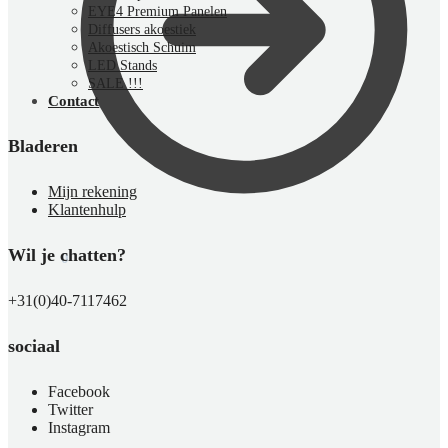
EYE4 Premium Panelen
Diffusers akoestiek
Akoestisch Schuim
LED Stands
SALE !!!
Contact
Bladeren
Mijn rekening
Klantenhulp
Wil je chatten?
€
0,00
0
+31(0)40-7117462
sociaal
Facebook
Twitter
Instagram