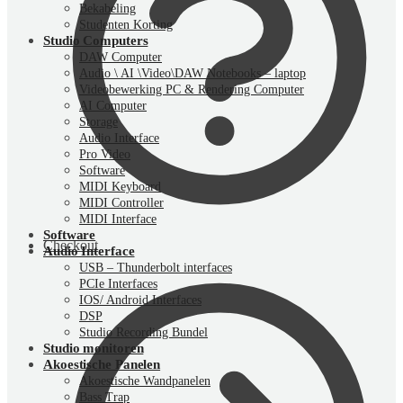
Bekabeling
Studenten Korting
Studio Computers
DAW Computer
Audio \ AI \Video\DAW Notebooks – laptop
Videobewerking PC & Rendering Computer
AI Computer
Storage
Audio Interface
Pro Video
Software
MIDI Keyboard
MIDI Controller
MIDI Interface
Software
Checkout
Audio Interface
USB – Thunderbolt interfaces
PCIe Interfaces
IOS/ Android Interfaces
DSP
Studio Recording Bundel
Studio monitoren
Akoestische Panelen
Akoestische Wandpanelen
Bass Trap