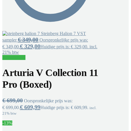
Steinberg Halion 7 VST
€
349,00
sampler
Oorspronkelijke prijs was:
€
329,00
€ 349,00.
Huidige prijs is: € 329,00.
incl.
21% btw
Aanbieding!
Arturia V Collection 11
Pro (Boxed)
€
699,00
Oorspronkelijke prijs was:
€
609,99
€ 699,00.
Huidige prijs is: € 609,99.
incl.
21% btw
-13%