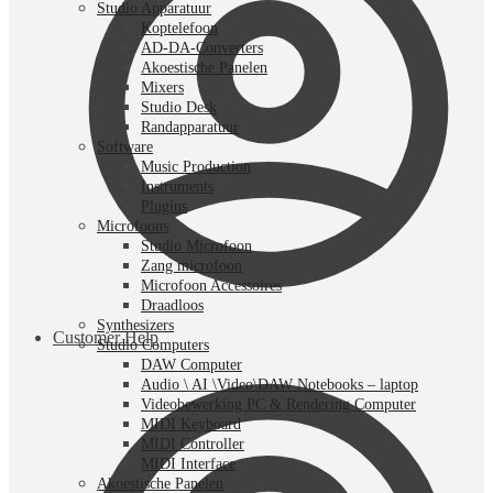
Studio Apparatuur
Koptelefoon
AD-DA-Converters
Akoestische Panelen
Mixers
Studio Desk
Randapparatuur
Software
Music Production
Instruments
Plugins
Microfoons
Studio Microfoon
Zang microfoon
Microfoon Accessoires
Draadloos
Synthesizers
Customer Help
Studio Computers
DAW Computer
Audio \ AI \Video\DAW Notebooks – laptop
Videobewerking PC & Rendering Computer
MIDI Keyboard
MIDI Controller
MIDI Interface
Akoestische Panelen