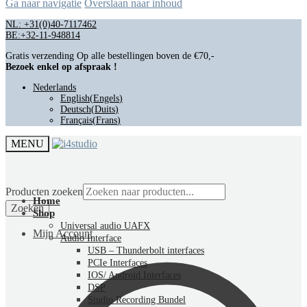
Ga naar navigatie
Overslaan naar inhoud
NL: +31(0)40-7117462
BE:+32-11-948814
Gratis verzending Op alle bestellingen boven de €70,-
Bezoek enkel op afspraak !
Nederlands
English
(
Engels
)
Deutsch
(
Duits
)
Français
(
Frans
)
MENU
Producten zoeken
Home
Zoeken
Shop
Universal audio UAFX
Mijn Account
Audio Interface
USB – Thunderbolt interfaces
PCIe Interfaces
IOS/ Android Interfaces
DSP
Studio Recording Bundel