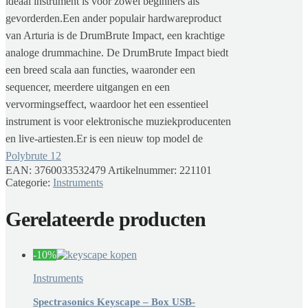
ideaal instrument is voor zowel beginners als
gevorderden.Een ander populair hardwareproduct
van Arturia is de DrumBrute Impact, een krachtige
analoge drummachine. De DrumBrute Impact biedt
een breed scala aan functies, waaronder een
sequencer, meerdere uitgangen en een
vervormingseffect, waardoor het een essentieel
instrument is voor elektronische muziekproducenten
en live-artiesten.Er is een nieuw top model de
Polybrute 12
EAN:
3760033532479
Artikelnummer:
221101
Categorie:
Instruments
Gerelateerde producten
-10%
Instruments
Spectrasonics Keyscape – Box USB-