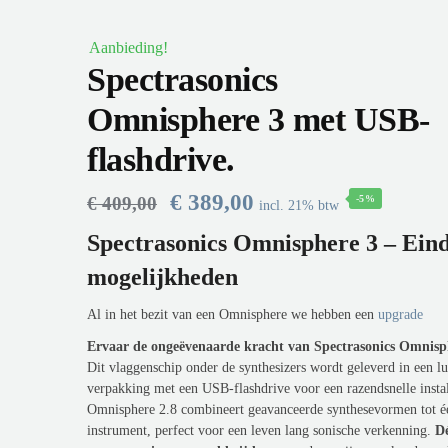
Aanbieding!
Spectrasonics
Omnisphere 3 met USB-
flashdrive.
€
389,00
€
409,00
-5%
incl. 21% btw
Spectrasonics Omnisphere 3 – Ein
mogelijkheden
Al in het bezit van een Omnisphere we hebben een
upgrade
Ervaar de ongeëvenaarde kracht van Spectrasonics Omnisp
Dit vlaggenschip onder de synthesizers wordt geleverd in een l
verpakking met een USB-flashdrive voor een razendsnelle instal
Omnisphere 2.8 combineert geavanceerde synthesevormen tot é
instrument, perfect voor een leven lang sonische verkenning.
D