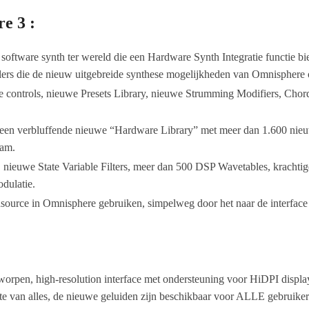
e 3 :
software synth ter wereld die een Hardware Synth Integratie functie b
llers die de nieuw uitgebreide synthese mogelijkheden van Omnisphere 
controls, nieuwe Presets Library, nieuwe Strumming Modifiers, Chord 
n verbluffende nieuwe “Hardware Library” met meer dan 1.600 nieuwe
eam.
, nieuwe State Variable Filters, meer dan 500 DSP Wavetables, krachti
dulatie.
dsource in Omnisphere gebruiken, simpelweg door het naar de interface 
orpen, high-resolution interface met ondersteuning voor HiDPI displa
te van alles, de nieuwe geluiden zijn beschikbaar voor ALLE gebruiker