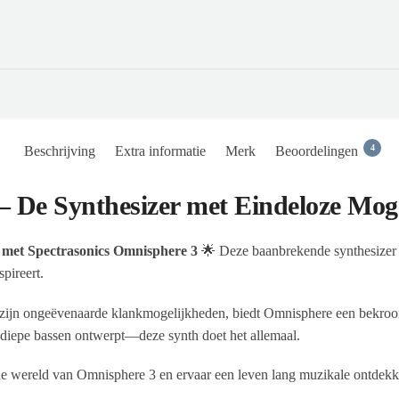
4
Beschrijving
Extra informatie
Merk
Beoordelingen
– De Synthesizer met Eindeloze Mog
t met Spectrasonics Omnisphere 3
🌟 Deze baanbrekende synthesizer 
pireert.
om zijn ongeëvenaarde klankmogelijkheden, biedt Omnisphere een bekroo
of diepe bassen ontwerpt—deze synth doet het allemaal.
de wereld van Omnisphere 3 en ervaar een leven lang muzikale ontdekk