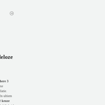
deloze
here 3
uxe
latie.
én ultiem
é keuze