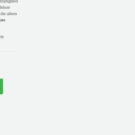
zijdigheid
deloze
die alleen
ste
en