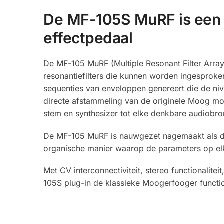
De MF-105S MuRF is een h
effectpedaal
De MF-105 MuRF (Multiple Resonant Filter Array
resonantiefilters die kunnen worden ingespro
sequenties van enveloppen genereert die de ni
directe afstammeling van de originele Moog mod
stem en synthesizer tot elke denkbare audiobro
De MF-105 MuRF is nauwgezet nagemaakt als de 
organische manier waarop de parameters op elk
Met CV interconnectiviteit, stereo functionalite
105S plug-in de klassieke Moogerfooger functio