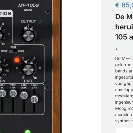
€
85,
De M
herui
105 
.
De MF-105
geïntrod
bands ar
ingespro
voorgep
enveloppe
modulere
ingenieu
Moog mod
modulere
synthesi