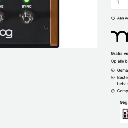
Aan v
Gratis v
Op alle 
Gemak
Beste
behan
Compu
Geg