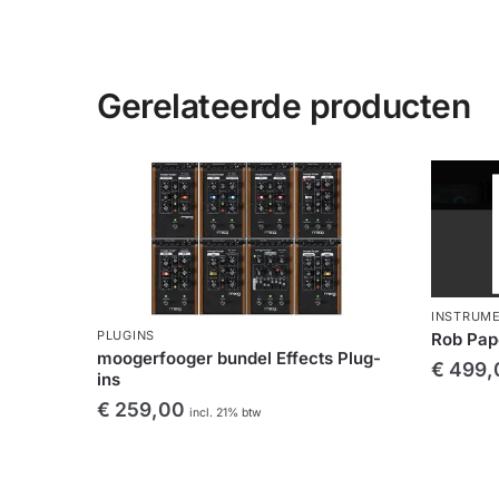
Gerelateerde producten
INSTRUM
PLUGINS
Rob Pap
moogerfooger bundel Effects Plug-
€
499,
ins
€
259,00
incl. 21% btw