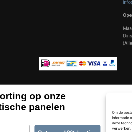
info
Ope
Maa
Dins
(All
orting op onze
tische panelen
Om de beste
informatie 
deze techno
verwerken. 