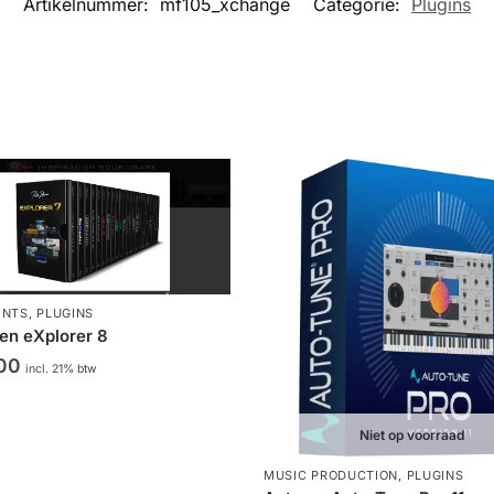
Artikelnummer:
mf105_xchange
Categorie:
Plugins
ENTS
,
PLUGINS
en eXplorer 8
00
incl. 21% btw
Niet op voorraad
MUSIC PRODUCTION
,
PLUGINS