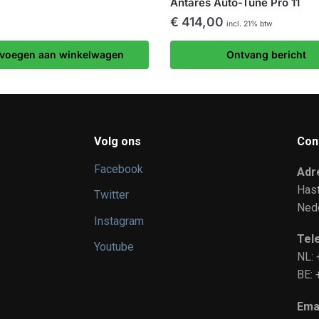
Antares Auto-Tune Pro 11
€
414,00
incl. 21% btw
voegen aan winkelwagen
Ontvang bericht
Volg ons
Con
Facebook
Adr
Has
Twitter
Ned
Instagram
Tel
Youtube
NL:
BE
Emai