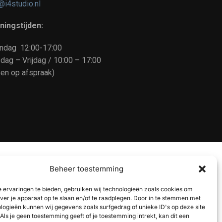
@i4studio.nl
ningstijden:
ndag 12:00-17:00
dag – Vrijdag / 10:00 – 17:00
een op afspraak)
Beheer toestemming
 ervaringen te bieden, gebruiken wij technologieën zoals cookies om
over je apparaat op te slaan en/of te raadplegen. Door in te stemmen met
logieën kunnen wij gegevens zoals surfgedrag of unieke ID's op deze site
Als je geen toestemming geeft of je toestemming intrekt, kan dit een