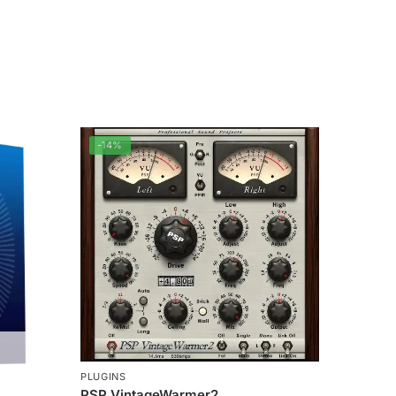
-14%
PLUGINS
PSP VintageWarmer2