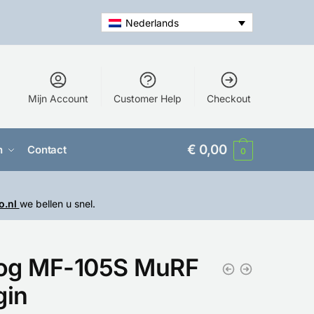
Nederlands
Mijn Account
Customer Help
Checkout
€
0,00
n
Contact
0
o.nl
we bellen u snel.
og MF-105S MuRF
gin