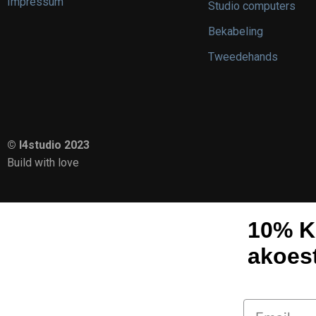
Impressum
Studio computers
Bekabeling
Tweedehands
© I4studio 2023
Build with love
10% K
akoes