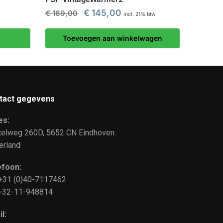
€
145,00
€
169,00
incl. 21% btw
Toevoegen aan winkelwagen
tact gegevens
es:
telweg 260D, 5652 CN Eindhoven.
erland
efoon:
 +31 (0)40-7117462
: +32-11-948814
l: