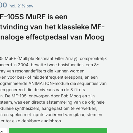
00
incl. 21% btw
F-105S MuRF is een
tvinding van het klassieke MF-
analoge effectpedaal van Moog
 MuRF (Multiple Resonant Filter Array), oorspronkelijk
uceerd in 2004, bevatte twee basisfuncties: een 8-
ray van resonantiefilters die kunnen worden
ken voor bas- of middenfrequentierespons, en een
rogrammeerde ANIMATION-module die sequenties van
n genereert die de niveaus van de 8 filters
n. De MF-105, ontworpen door Bob Moog en zijn
rsteam, was een directe afstammeling van de originele
ulaire synthesizers, aangepast om te verwerken,
n en spelen met inputs variërend van gitaar, stem en
zer tot elke denkbare audiobron.