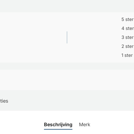
5 ste
4 ste
3 ste
2 ste
1 ster
ties
Beschrijving
Merk