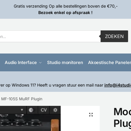
Gratis verzending Op alle bestellingen boven de €70,-
Bezoek enkel op afspraak !
ZOEKEN
Audio Interface
Studio monitoren
Akoestische Panele
er op Windows 11? Heeft u vragen stuur een mail naar
info@i4studi
 MF-105S MuRF Plugin
Mo
🔍
Plu