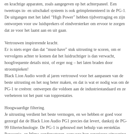
en krachtige apparaten, zoals aangegeven op het achterpaneel. Een
tweetraps in- en uitschakel systeem is ook geïmplementeerd in de PG-1.
De uitgangen met het label “High Power” hebben tijdvertraging en zijn
ontworpen voor uw luidsprekers of eindversterker om ervoor te zorgen
dat ze voor het laatst aan en uit gaan.
Vertrouwen inspirerende kracht.
Er is niets erger dan dat “must-have” stuk uitrusting te scoren, om er
vervolgens achter te komen dat het luidruchtiger is dan verwacht,
hoogfrequente details mist, of erger nog – het laten braden door
stroompieken!
Black Lion Audio wordt al jaren vertrouwd voor het aanpassen van de
beste uitrusting en het nog beter maken, en dat is wat er nodig was om de
PG-1 te creëren: ontwerpen die voldoen aan de industriestandaard en ze
verbeteren tot het punt van topprestaties.
Hoogwaardige filtering.
Je uitrusting verdient het beste vermogen, en we hebben er goed voor
gezorgd dat de Black Lion Audio PG1 precies dat levert, dankzij de PG-
99 filtertechnologie. De PG-1 is gebouwd met behulp van eersteklas