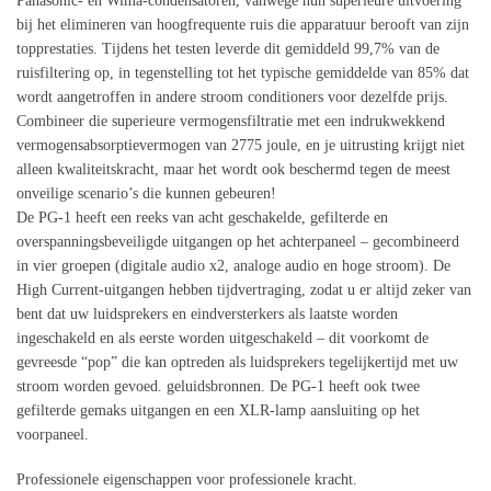
Panasonic- en Wima-condensatoren, vanwege hun superieure uitvoering
bij het elimineren van hoogfrequente ruis die apparatuur berooft van zijn
topprestaties. Tijdens het testen leverde dit gemiddeld 99,7% van de
ruisfiltering op, in tegenstelling tot het typische gemiddelde van 85% dat
wordt aangetroffen in andere stroom conditioners voor dezelfde prijs.
Combineer die superieure vermogensfiltratie met een indrukwekkend
vermogensabsorptievermogen van 2775 joule, en je uitrusting krijgt niet
alleen kwaliteitskracht, maar het wordt ook beschermd tegen de meest
onveilige scenario’s die kunnen gebeuren!
De PG-1 heeft een reeks van acht geschakelde, gefilterde en
overspanningsbeveiligde uitgangen op het achterpaneel – gecombineerd
in vier groepen (digitale audio x2, analoge audio en hoge stroom). De
High Current-uitgangen hebben tijdvertraging, zodat u er altijd zeker van
bent dat uw luidsprekers en eindversterkers als laatste worden
ingeschakeld en als eerste worden uitgeschakeld – dit voorkomt de
gevreesde “pop” die kan optreden als luidsprekers tegelijkertijd met uw
stroom worden gevoed. geluidsbronnen. De PG-1 heeft ook twee
gefilterde gemaks uitgangen en een XLR-lamp aansluiting op het
voorpaneel.
Professionele eigenschappen voor professionele kracht.