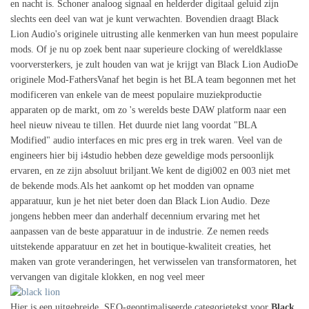
en nacht is. Schoner analoog signaal en helderder digitaal geluid zijn
slechts een deel van wat je kunt verwachten. Bovendien draagt Black
Lion Audio's originele uitrusting alle kenmerken van hun meest populaire
mods. Of je nu op zoek bent naar superieure clocking of wereldklasse
voorversterkers, je zult houden van wat je krijgt van Black Lion AudioDe
originele Mod-FathersVanaf het begin is het BLA team begonnen met het
modificeren van enkele van de meest populaire muziekproductie
apparaten op de markt, om zo 's werelds beste DAW platform naar een
heel nieuw niveau te tillen. Het duurde niet lang voordat "BLA
Modified" audio interfaces en mic pres erg in trek waren. Veel van de
engineers hier bij i4studio hebben deze geweldige mods persoonlijk
ervaren, en ze zijn absoluut briljant.We kent de digi002 en 003 niet met
de bekende mods.Als het aankomt op het modden van opname
apparatuur, kun je het niet beter doen dan Black Lion Audio. Deze
jongens hebben meer dan anderhalf decennium ervaring met het
aanpassen van de beste apparatuur in de industrie. Ze nemen reeds
uitstekende apparatuur en zet het in boutique-kwaliteit creaties, het
maken van grote veranderingen, het verwisselen van transformatoren, het
vervangen van digitale klokken, en nog veel meer
Hier is een uitgebreide, SEO-geoptimaliseerde categorietekst voor
Black