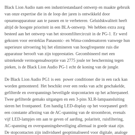
Black Lion Audio nam een ​​industriestandaard ontwerp en maakte gebruik
van onze expertise die in de loop der jaren is ontwikkeld door
opnameapparatuur aan te passen en te verbeteren. Geluidskwaliteit heeft
altijd de hoogste prioriteit in een BLA-ontwerp. We hebben extra zorg
besteed aan het ontwerp van het stroomfiltercircuit in de PG-1. Er werd
gekozen voor eersteklas Panasonic- en Wima-condensatoren vanwege hun
superieure uitvoering bij het elimineren van hoogfrequente ruis die
apparatuur berooft van zijn topprestaties. Gecombineerd met een
uitstekende vermogensabsorptie van 2775 joule ter bescherming tegen
pieken, is de Black Lion Audio PG-1 echt de koning van de jungle.
De Black Lion Audio PG1 is een power conditioner die in een rack kan
worden gemonteerd. Het beschikt over een reeks van acht geschakelde,
gefilterde en overspannings beveiligde stopcontacten op het achterpaneel.
Twee gefilterde gemaks uitgangen en een 3-pins XLR-lampaansluiting
sieren het frontpaneel. Een handig LED-display op het voorpaneel geeft
een constante aflezing van de AC-spanning van de stroombron, evenals
vijf LED-lampjes om aan te geven of aarding, polariteit, ruisfiltering,
AC-spanning en overspanningsbeveiliging allemaal in goede staat zijn.
De stopcontacten zijn individueel geoptimaliseerd voor digitale, analoge