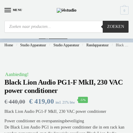
MENU
0
ZOEKEN
Is
uw computer al over op Windows 11? Heeft u vragen stuur een mail naar
info@i4studio.nl
we bellen u snel.
Home
/
Studio Apparatuur
/
Studio Apparatuur
/
Randapparatuur
/
Black Lion Audio PG1-F MkII, 230 VAC power conditioner
Aanbieding!
Black Lion Audio PG1-F MkII, 230 VAC
power conditioner
€
419,00
-5%
€
440,00
incl. 21% btw
Black Lion Audio PG1-F MkII, 230 VAC power conditioner
Power conditioner en overspanningsbeveiliging
De Black Lion Audio PG1 is een power conditioner die in een rack kan