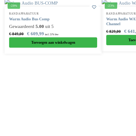
-28%
-23%
RANDAPPARATUUR
RANDAPPARATUUR
Warm Audio Bus Comp
Warm Audio WA7
Channel
Gewaardeerd
5.00
uit 5
€
641
€
829,00
€
609,99
€
849,00
incl. 21% btw
Toev
Toevoegen aan winkelwagen