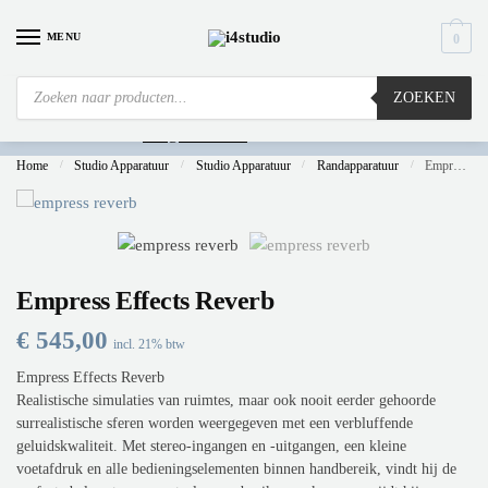
MENU
0
ZOEKEN
Is
uw computer al over op Windows 11? Heeft u vragen stuur een mail naar
info@i4studio.nl
we bellen u snel.
Home
/
Studio Apparatuur
/
Studio Apparatuur
/
Randapparatuur
/
Empress Effects Reverb
Empress Effects Reverb
€
545,00
incl. 21% btw
Empress Effects Reverb
Realistische simulaties van ruimtes, maar ook nooit eerder gehoorde
surrealistische sferen worden weergegeven met een verbluffende
geluidskwaliteit. Met stereo-ingangen en -uitgangen, een kleine
voetafdruk en alle bedieningselementen binnen handbereik, vindt hij de