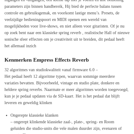
parameters zijn binnen handbereik, Hij bied de perfecte balans tussen
controle en gebruiksgemak, en voorkomt lastige menu’s. Presets, de
veelzijdige bedieningspoort en MIDI openen een wereld van
mogelijkheden voor live-shows, en niet alleen voor gitaristen. Of je nu
op zoek bent naar een klassieke spring reverb , realistische Hall of nieuwe
sonische sfeer effecten om je creativiteit uit te breiden, dit pedaal heeft
het allemaal inzich
Kenmerken Empress Effects Reverb
32 algoritmes van studiokwaliteit vanaf firmware 6.0 –
Het pedaal heeft 12 algoritme typen, waarvan sommige meerdere
variaties bevatten. Bijvoorbeeld, vintage en studio plate, donkere en
heldere spring reverbs. Naarmate er meer algoritmes worden toegevoegd,
kun je je pedaal updaten via de SD-kaart. Het is het pedaal dat blijft
leveren en geweldig klinken
Ongerepte klassieke klanken
– ongerept klinkende klassieke zaal-, plate-, spring- en Room
geluiden die studio-units die vele malen duurder zijn, evenaren of