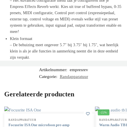
– Het Advanced configuratie menu laat je configureren hoe je
Empress Effects Reverb werkt. Kies uit true of buffered bypass, 0-35
presets, MIDI configuratie, Control port control (expressiepedaal,
externe tap, control voltage en MIDI) evenals welke stijl van preset
systeem te gebruiken, input signaal pad, output transformer enable en
meer!
Klein formaat
– De behuizing meet ongeveer 5.7″ bij 3.75″ bij 1.75″, wat heerlijk
klein is als je alle functies in aanmerking neemt die in deze eenheid
zijn verpakt.
Artikelnummer:
empresrev
Categorie:
Randapparatuur
Gerelateerde producten
-22%
RANDAPPARATUUR
RANDAPPARATUUR
Focusrite ISA One microfoon pre-amp
Warm Audio TB1