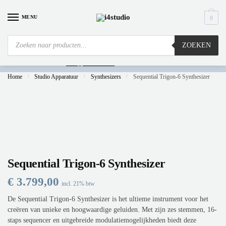
MENU
0
ZOEKEN
Is
uw computer al over op Windows 11? Heeft u vragen stuur een mail naar
info@i4studio.nl
we bellen u snel.
Home
/
Studio Apparatuur
/
Synthesizers
/
Sequential Trigon-6 Synthesizer
Sequential Trigon-6 Synthesizer
€
3.799,00
incl. 21% btw
De Sequential Trigon-6 Synthesizer is het ultieme instrument voor het
creëren van unieke en hoogwaardige geluiden. Met zijn zes stemmen, 16-
staps sequencer en uitgebreide modulatiemogelijkheden biedt deze