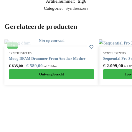
Artikelnummer:
trig6
Categorie:
Synthesizers
Gerelateerde producten
Niet op voorraad
-7%
SYNTHESIZERS
SYNTHESIZERS
Moog DFAM Drummer From Another Mother
Sequential Pro 3 
€
589,00
€
2.099,00
€
635,00
incl. 21% btw
incl. 2
Ontvang bericht
Toev