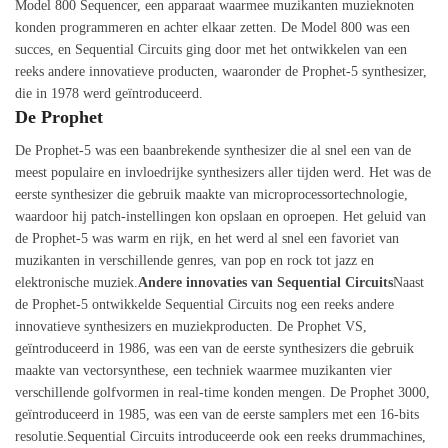
Model 800 Sequencer, een apparaat waarmee muzikanten muzieknoten
konden programmeren en achter elkaar zetten. De Model 800 was een
succes, en Sequential Circuits ging door met het ontwikkelen van een
reeks andere innovatieve producten, waaronder de Prophet-5 synthesizer,
die in 1978 werd geïntroduceerd.
De Prophet
De Prophet-5 was een baanbrekende synthesizer die al snel een van de
meest populaire en invloedrijke synthesizers aller tijden werd. Het was de
eerste synthesizer die gebruik maakte van microprocessortechnologie,
waardoor hij patch-instellingen kon opslaan en oproepen. Het geluid van
de Prophet-5 was warm en rijk, en het werd al snel een favoriet van
muzikanten in verschillende genres, van pop en rock tot jazz en
elektronische muziek.
Andere innovaties van Sequential Circuits
Naast
de Prophet-5 ontwikkelde Sequential Circuits nog een reeks andere
innovatieve synthesizers en muziekproducten. De Prophet VS,
geïntroduceerd in 1986, was een van de eerste synthesizers die gebruik
maakte van vectorsynthese, een techniek waarmee muzikanten vier
verschillende golfvormen in real-time konden mengen. De Prophet 3000,
geïntroduceerd in 1985, was een van de eerste samplers met een 16-bits
resolutie.Sequential Circuits introduceerde ook een reeks drummachines,