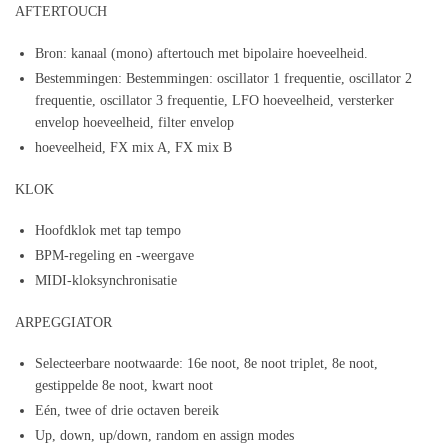
AFTERTOUCH
Bron: kanaal (mono) aftertouch met bipolaire hoeveelheid.
Bestemmingen: Bestemmingen: oscillator 1 frequentie, oscillator 2
frequentie, oscillator 3 frequentie, LFO hoeveelheid, versterker
envelop hoeveelheid, filter envelop
hoeveelheid, FX mix A, FX mix B
KLOK
Hoofdklok met tap tempo
BPM-regeling en -weergave
MIDI-kloksynchronisatie
ARPEGGIATOR
Selecteerbare nootwaarde: 16e noot, 8e noot triplet, 8e noot,
gestippelde 8e noot, kwart noot
Eén, twee of drie octaven bereik
Up, down, up/down, random en assign modes