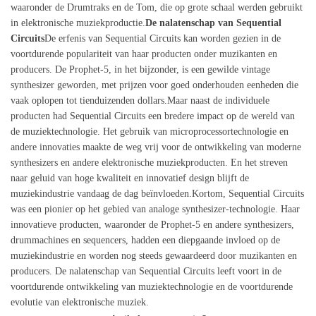
waaronder de Drumtraks en de Tom, die op grote schaal werden gebruikt
in elektronische muziekproductie.
De nalatenschap van Sequential
Circuits
De erfenis van Sequential Circuits kan worden gezien in de
voortdurende populariteit van haar producten onder muzikanten en
producers. De Prophet-5, in het bijzonder, is een gewilde vintage
synthesizer geworden, met prijzen voor goed onderhouden eenheden die
vaak oplopen tot tienduizenden dollars.Maar naast de individuele
producten had Sequential Circuits een bredere impact op de wereld van
de muziektechnologie. Het gebruik van microprocessortechnologie en
andere innovaties maakte de weg vrij voor de ontwikkeling van moderne
synthesizers en andere elektronische muziekproducten. En het streven
naar geluid van hoge kwaliteit en innovatief design blijft de
muziekindustrie vandaag de dag beïnvloeden.Kortom, Sequential Circuits
was een pionier op het gebied van analoge synthesizer-technologie. Haar
innovatieve producten, waaronder de Prophet-5 en andere synthesizers,
drummachines en sequencers, hadden een diepgaande invloed op de
muziekindustrie en worden nog steeds gewaardeerd door muzikanten en
producers. De nalatenschap van Sequential Circuits leeft voort in de
voortdurende ontwikkeling van muziektechnologie en de voortdurende
evolutie van elektronische muziek.