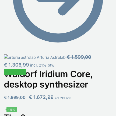
Oorspronkeli
€
1.599,00
Arturia Astrolab
prijs was:
Huidige prijs is: € 1.306,99.
€
1.306,99
incl. 21% btw
€ 1.599,00.
Waldorf Iridium Core,
Aanbieding!
desktop synthesizer
Oorspronkelijke prijs was: € 1.999,00.
Huidige prijs is: € 1.672,99.
€
1.672,99
€
1.999,00
incl. 21% btw
-16%