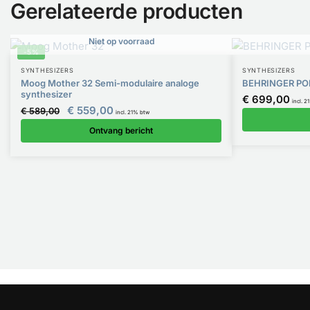
Gerelateerde producten
Niet op voorraad
-5%
SYNTHESIZERS
SYNTHESIZERS
Moog Mother 32 Semi-modulaire analoge
BEHRINGER POL
synthesizer
€
699,00
incl. 
Oorspronkelijke prijs was: € 589,00.
€
559,00
Huidige prijs is: € 559,00.
€
589,00
incl. 21% btw
Ontvang bericht