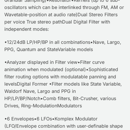
Granular Sampling)•Resonator•Kernels (up to 6 sub-
oscillators which can be interlinked through FM, AM or
Wavetable-position at audio rate)Dual Stereo Filters
per voice True stereo pathDual Digital Filter with
independent modes:
•12/24dB LP/HP/BP in all combinations•Nave, Largo,
PPG, Quantum and StateVariable models
•Analyzer displayed in Filter view•Filter curve
animation when modulated (optional)•Sophisticated
filter routing options with modulatable panning and
levelsDigital Former •Filter models like State Variable,
Waldorf Nave, Largo and PPG in
HP/LP/BP/Notch•Comb filters, Bit-Crusher, various
Drives, Ring-ModulationModulators
•6 Envelopes•6 LFOs•Komplex Modulator
(LFO/Envelope combination with user-definable shape