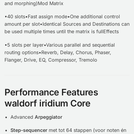
and morphing)Mod Matrix
•40 slots•Fast assign mode•One additional control
amount per slot•Identical Sources and Destinations can
be used multiple times until the matrix is fullEffects
•5 slots per layer•Various parallel and sequential
routing options•Reverb, Delay, Chorus, Phaser,
Flanger, Drive, EQ, Compressor, Tremolo
Performance Features
waldorf iridium Core
Advanced
Arpeggiator
Step-sequencer
met tot 64 stappen (voor noten én