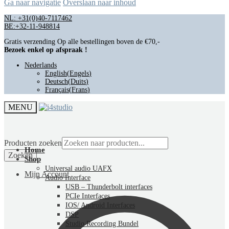
Ga naar navigatie
Overslaan naar inhoud
NL: +31(0)40-7117462
BE:+32-11-948814
Gratis verzending Op alle bestellingen boven de €70,-
Bezoek enkel op afspraak !
Nederlands
English
(
Engels
)
Deutsch
(
Duits
)
Français
(
Frans
)
MENU
Producten zoeken
Home
Zoeken
Shop
Universal audio UAFX
Mijn Account
Audio Interface
USB – Thunderbolt interfaces
PCIe Interfaces
IOS/ Android Interfaces
DSP
Studio Recording Bundel