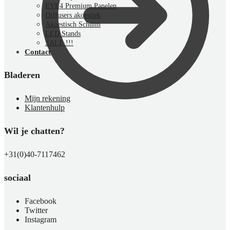
EYE4 Premium Panelen
Diffusers akoestiek
Akoestisch Schuim
LED Stands
SALE !!!
Contact
Bladeren
Mijn rekening
Klantenhulp
Wil je chatten?
€
0,00
0
+31(0)40-7117462
sociaal
Facebook
Twitter
Instagram