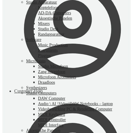
Studio Apparatuur
Koptelefoon
AD-DA-Converters
Akoestische Panelen
Mixers
Studio Desk
Randapparatuur
Software
Music Production
Instruments
Plugins
Microfoons
Studio Microfoon
Zang microfoon
Microfoon Accessoires
Draadloos
Synthesizers
Customer Help
Studio Computers
DAW Computer
Audio \ AI \Video\DAW Notebooks – laptop
Videobewerking PC & Rendering Computer
MIDI Keyboard
MIDI Controller
MIDI Interface
Akoestische Panelen