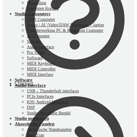
Bekabeling
Studenten Korting
Studio Computers
DAW Computer
Audio \ AI \Video\DAW Notebooks – laptop
Videobewerking PC & Rendering Computer
AI Computer
Storage
Audio Interface
Pro Video
Software
MIDI Keyboard
MIDI Controller
MIDI Interface
Software
Checkout
Audio Interface
USB – Thunderbolt interfaces
PCIe Interfaces
IOS/ Android Interfaces
DSP
Studio Recording Bundel
Studio monitoren
Akoestische Panelen
Akoestische Wandpanelen
Bass Trap