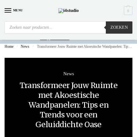
MENU
0
ZOEKEN
Is
uw computer al over op Windows 11? Heeft u vragen stuur een mail naar
info@i4studio.nl
we bellen u snel.
Home
/
News
/
Transformeer Jouw Ruimte met Akoestische Wandpanelen: Tips en Trends voor een Geluiddichte Oase
News
Transformeer Jouw Ruimte
met Akoestische
Wandpanelen: Tips en
Trends voor een
Geluiddichte Oase