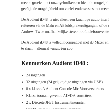
mee te groeien met onze gebruikers en biedt de mogelij
geeft je de mogelijkheid om veeleisende sessies met me
De Audient iD48 is niet alleen een krachtige audio-interf
refereren via de Main en Alt luidsprekeruitgangen, of de e
Andrew. Twee onafhankelijke stereo hoofdtelefoonverst
De Audient iD48 is volledig compatibel met iD Mixer en m
te slaan – allemaal vanuit één app.
Kenmerken Audient iD48 :
24 ingangen
32 uitgangen (24 gelijktijdige uitgangen via USB)
8 x klasse-A Audient Console Mic Voorversterkers
Klasse toonaangevende AD/DA-omzetters
2 x Discrete JFET Instrumentingangen