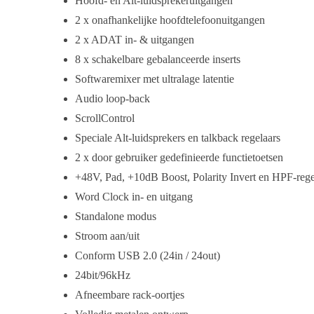
Hoofd- en Alt-luidsprekeruitgangen
2 x onafhankelijke hoofdtelefoonuitgangen
2 x ADAT in- & uitgangen
8 x schakelbare gebalanceerde inserts
Softwaremixer met ultralage latentie
Audio loop-back
ScrollControl
Speciale Alt-luidsprekers en talkback regelaars
2 x door gebruiker gedefinieerde functietoetsen
+48V, Pad, +10dB Boost, Polarity Invert en HPF-rege
Word Clock in- en uitgang
Standalone modus
Stroom aan/uit
Conform USB 2.0 (24in / 24out)
24bit/96kHz
Afneembare rack-oortjes