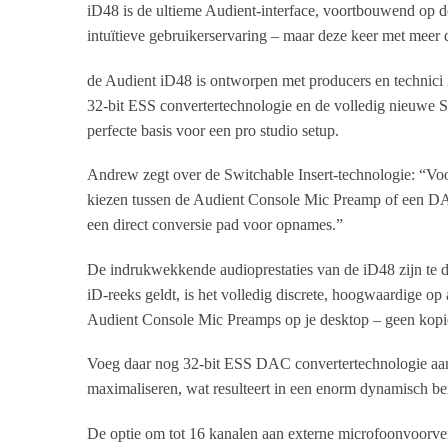
iD48 is de ultieme Audient-interface, voortbouwend op de
intuïtieve gebruikerservaring – maar deze keer met meer
de Audient iD48 is ontworpen met producers en technici
32-bit ESS convertertechnologie en de volledig nieuwe Sw
perfecte basis voor een pro studio setup.
Andrew zegt over de Switchable Insert-technologie: “Voo
kiezen tussen de Audient Console Mic Preamp of een DA
een direct conversie pad voor opnames.”
De indrukwekkende audioprestaties van de iD48 zijn te 
iD-reeks geldt, is het volledig discrete, hoogwaardige
Audient Console Mic Preamps op je desktop – geen kopi
Voeg daar nog 32-bit ESS DAC convertertechnologie aan to
maximaliseren, wat resulteert in een enorm dynamisch be
De optie om tot 16 kanalen aan externe microfoonvoorver