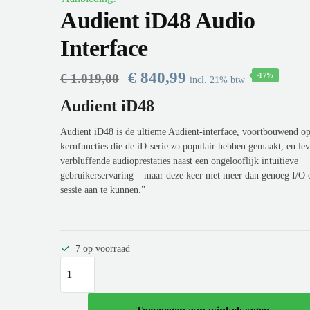
Audient iD48 Audio
Interface
€
840,99
€
1.019,00
-17%
incl. 21% btw
Audient iD48
Audient iD48 is de ultieme Audient-interface, voortbouwend o
kernfuncties die de iD-serie zo populair hebben gemaakt, en lev
verbluffende audioprestaties naast een ongelooflijk intuïtieve
gebruikerservaring – maar deze keer met meer dan genoeg I/O 
sessie aan te kunnen.”
7 op voorraad