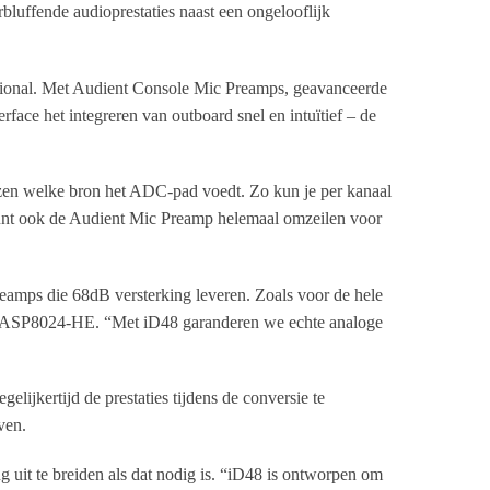
bluffende audioprestaties naast een ongelooflijk
ssional. Met Audient Console Mic Preamps, geavanceerde
face het integreren van outboard snel en intuïtief – de
ezen welke bron het ADC-pad voedt. Zo kun je per kanaal
kunt ook de Audient Mic Preamp helemaal omzeilen voor
amps die 68dB versterking leveren. Zoals voor de hele
ole ASP8024-HE. “Met iD48 garanderen we echte analoge
ijkertijd de prestaties tijdens de conversie te
ven.
 uit te breiden als dat nodig is. “iD48 is ontworpen om