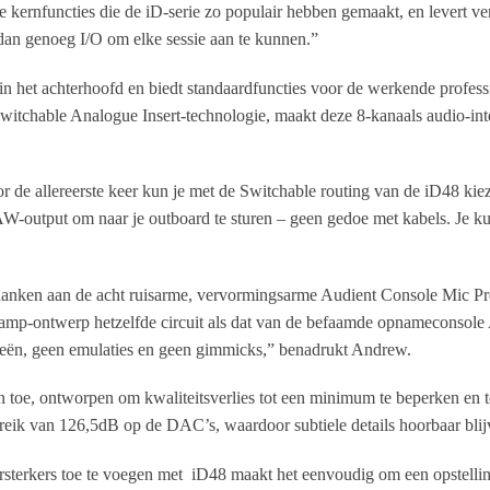
 kernfuncties die de iD-serie zo populair hebben gemaakt, en levert ver
 dan genoeg I/O om elke sessie aan te kunnen.”
 in het achterhoofd en biedt standaardfuncties voor de werkende profe
itchable Analogue Insert-technologie, maakt deze 8-kanaals audio-inter
r de allereerste keer kun je met de Switchable routing van de iD48 ki
W-output om naar je outboard te sturen – geen gedoe met kabels. Je 
danken aan de acht ruisarme, vervormingsarme Audient Console Mic Pre
 op amp-ontwerp hetzelfde circuit als dat van de befaamde opnamecons
eën, geen emulaties en geen gimmicks,” benadrukt Andrew.
e, ontworpen om kwaliteitsverlies tot een minimum te beperken en tegel
reik van 126,5dB op de DAC’s, waardoor subtiele details hoorbaar blij
sterkers toe te voegen met iD48 maakt het eenvoudig om een opstelling