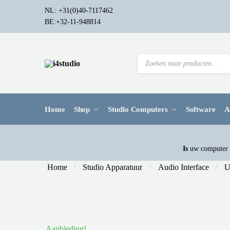
NL: +31(0)40-7117462
BE:+32-11-948814
Home
Shop
Studio Computers
Software
A
Is
uw computer a
Home
Studio Apparatuur
Audio Interface
U
/
/
/
Aanbieding!