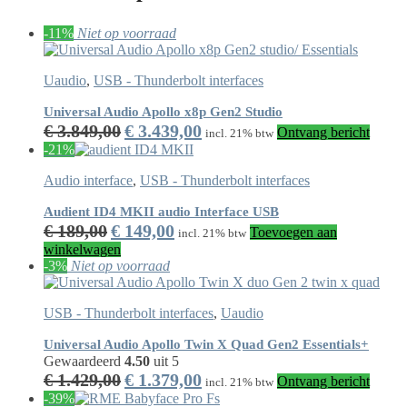
-11%
Niet op voorraad
Uaudio
,
USB - Thunderbolt interfaces
Universal Audio Apollo x8p Gen2 Studio
€
3.849,00
€
3.439,00
Ontvang bericht
incl. 21% btw
-21%
Audio interface
,
USB - Thunderbolt interfaces
Audient ID4 MKII audio Interface USB
€
189,00
€
149,00
Toevoegen aan
incl. 21% btw
winkelwagen
-3%
Niet op voorraad
USB - Thunderbolt interfaces
,
Uaudio
Universal Audio Apollo Twin X Quad Gen2 Essentials+
Gewaardeerd
4.50
uit 5
€
1.429,00
€
1.379,00
Ontvang bericht
incl. 21% btw
-39%