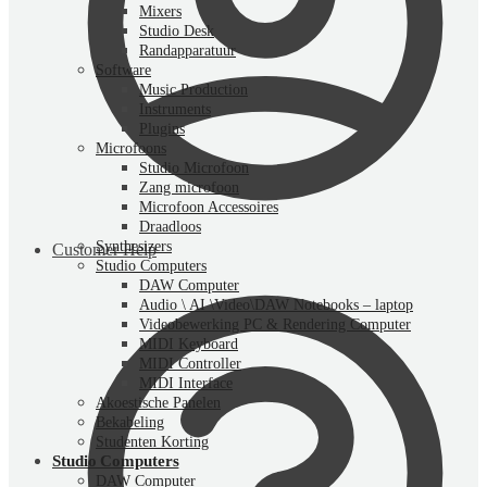
Mixers
Studio Desk
Randapparatuur
Software
Music Production
Instruments
Plugins
Microfoons
Studio Microfoon
Zang microfoon
Microfoon Accessoires
Draadloos
Synthesizers
Customer Help
Studio Computers
DAW Computer
Audio \ AI \Video\DAW Notebooks – laptop
Videobewerking PC & Rendering Computer
MIDI Keyboard
MIDI Controller
MIDI Interface
Akoestische Panelen
Bekabeling
Studenten Korting
Studio Computers
DAW Computer