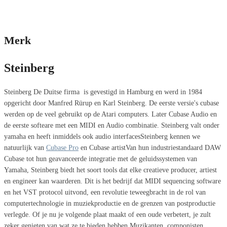
Merk
Steinberg
Steinberg De Duitse firma is gevestigd in Hamburg en werd in 1984
opgericht door Manfred Rürup en Karl Steinberg. De eerste versie's cubase
werden op de veel gebruikt op de Atari computers. Later Cubase Audio en
de eerste softeare met een MIDI en Audio combinatie. Steinberg valt onder
yamaha en heeft inmiddels ook audio interfacesSteinberg kennen we
natuurlijk van
Cubase Pro
en Cubase artistVan hun industriestandaard DAW
Cubase tot hun geavanceerde integratie met de geluidssystemen van
Yamaha, Steinberg biedt het soort tools dat elke creatieve producer, artiest
en engineer kan waarderen. Dit is het bedrijf dat MIDI sequencing software
en het VST protocol uitvond, een revolutie teweegbracht in de rol van
computertechnologie in muziekproductie en de grenzen van postproductie
verlegde. Of je nu je volgende plaat maakt of een oude verbetert, je zult
zeker genieten van wat ze te bieden hebben.Muzikanten, componisten,