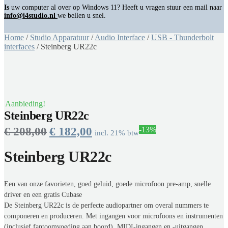
Is
uw computer al over op Windows 11? Heeft u vragen stuur een mail naar
info@i4studio.nl
we bellen u snel.
Home
/
Studio Apparatuur
/
Audio Interface
/
USB - Thunderbolt
interfaces
/
Steinberg UR22c
Aanbieding!
Steinberg UR22c
€
208,00
€
182,00
-13%
incl. 21% btw
Steinberg UR22c
Een van onze favorieten, goed geluid, goede microfoon pre-amp, snelle
driver en een gratis Cubase
De Steinberg UR22c is de perfecte audiopartner om overal nummers te
componeren en produceren. Met ingangen voor microfoons en instrumenten
(inclusief fantoomvoeding aan boord), MIDI-ingangen en -uitgangen,