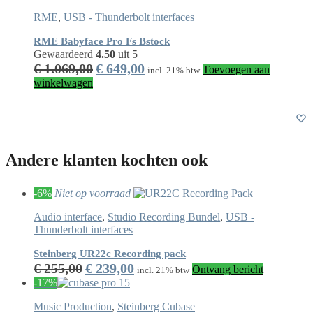
RME
,
USB - Thunderbolt interfaces
RME Babyface Pro Fs Bstock
Gewaardeerd
4.50
uit 5
€
1.069,00
€
649,00
Toevoegen aan
incl. 21% btw
winkelwagen
Andere klanten kochten ook
-6%
Niet op voorraad
Audio interface
,
Studio Recording Bundel
,
USB -
Thunderbolt interfaces
Steinberg UR22c Recording pack
€
255,00
€
239,00
Ontvang bericht
incl. 21% btw
-17%
Music Production
,
Steinberg Cubase