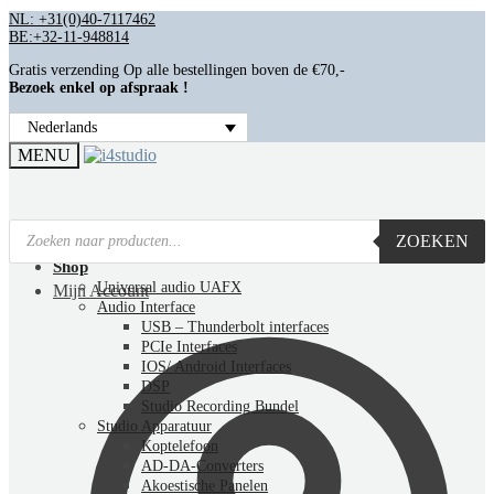
NL: +31(0)40-7117462
BE:+32-11-948814
Gratis verzending Op alle bestellingen boven de €70,-
Bezoek enkel op afspraak !
Nederlands
MENU
ZOEKEN
Home
Shop
Universal audio UAFX
Mijn Account
Audio Interface
USB – Thunderbolt interfaces
PCIe Interfaces
IOS/ Android Interfaces
DSP
Studio Recording Bundel
Studio Apparatuur
Koptelefoon
AD-DA-Converters
Akoestische Panelen