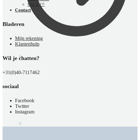
SALE !!!
Contact
Bladeren
Mijn rekening
Klantenhulp
€
0,00
0
Wil je chatten?
+31(0)40-7117462
sociaal
Facebook
Twitter
Instagram
€
0,00
0