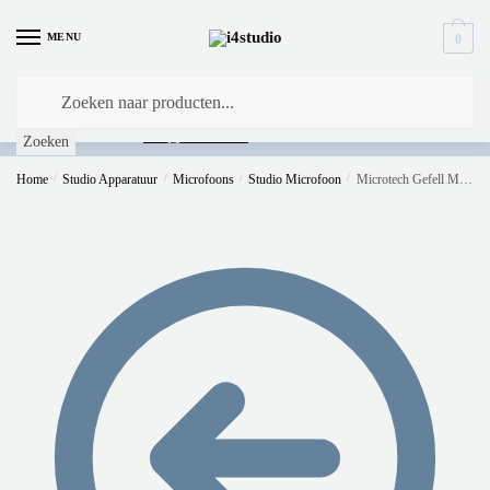
Ga naar navigatie
Overslaan naar inhoud
MENU
0
Producten zoeken
Is
uw computer al over op Windows 11? Heeft u vragen stuur een mail naar
info@i4studio.nl
we bellen u snel.
Zoeken
Home
/
Studio Apparatuur
/
Microfoons
/
Studio Microfoon
/
Microtech Gefell M 930