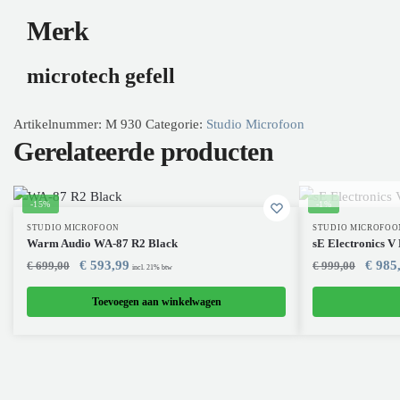
Merk
microtech gefell
Artikelnummer:
M 930
Categorie:
Studio Microfoon
Gerelateerde producten
-15%
-1%
STUDIO MICROFOON
STUDIO MICROFOO
Warm Audio WA-87 R2 Black
sE Electronics
Oorspronkelijke prijs was: € 699,00.
Huidige prijs is: € 593,99.
Oorspron
€
593,99
€
985
€
699,00
€
999,00
incl. 21% btw
Toevoegen aan winkelwagen