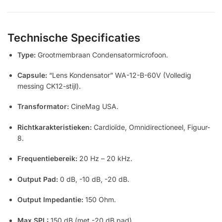
Technische Specificaties
Type:
Grootmembraan Condensatormicrofoon.
Capsule:
“Lens Kondensator” WA-12-B-60V (Volledig
messing CK12-stijl).
Transformator:
CineMag USA.
Richtkarakteristieken:
Cardioïde, Omnidirectioneel, Figuur-
8.
Frequentiebereik:
20 Hz – 20 kHz.
Output Pad:
0 dB, -10 dB, -20 dB.
Output Impedantie:
150 Ohm.
Max SPL:
150 dB (met -20 dB pad).