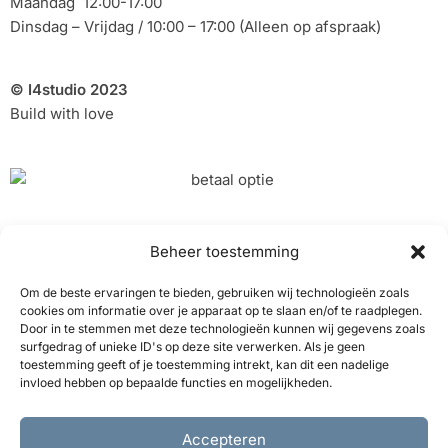
Maandag 12:00-17:00
Dinsdag – Vrijdag / 10:00 – 17:00 (Alleen op afspraak)
© I4studio 2023
Build with love
10% Korting op onze
Beheer toestemming
akoestische panelen
Om de beste ervaringen te bieden, gebruiken wij technologieën zoals
cookies om informatie over je apparaat op te slaan en/of te raadplegen.
Door in te stemmen met deze technologieën kunnen wij gegevens zoals
surfgedrag of unieke ID's op deze site verwerken. Als je geen
Ontvang 10% korting
toestemming geeft of je toestemming intrekt, kan dit een nadelige
invloed hebben op bepaalde functies en mogelijkheden.
Accepteren
Nederlands