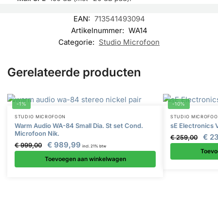
EAN:
713541493094
Artikelnummer:
WA14
Categorie:
Studio Microfoon
Gerelateerde producten
-1%
-10%
STUDIO MICROFOON
STUDIO MICROFO
Warm Audio WA-84 Small Dia. St set Cond.
sE Electronics
Microfoon Nik.
€
23
€
259,00
€
989,99
€
999,00
incl. 21% btw
Toevo
Toevoegen aan winkelwagen