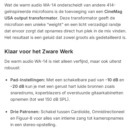
Wat de warm audio WA-14 onderscheidt van andere 414-
geïnspireerde microfoons is de toevoeging van een
CineMag
USA output transformator
. Deze transformator geeft de
microfoon een unieke “weight” en een licht verzadigd randje
dat ervoor zorgt dat opnames direct hun plek in de mix vinden.
Het resultaat is een geluid dat zowel groots als gedetailleerd is.
Klaar voor het Zware Werk
De warm audio WA-14 is niet alleen verfijnd, maar ook uiterst
robuust:
Pad-instellingen:
Met een schakelbare pad van
-10 dB
en
-20 dB
kun je met een gerust hart luide bronnen zoals
snaredrums, koperblazers of overstuurde gitaarkabinetten
opnemen (tot wel 150 dB SPL).
Drie Patronen:
Schakel tussen Cardioïde, Omnidirectioneel
en Figuur-8 voor alles van intieme zang tot kameropnames
in een stereo-opstelling.