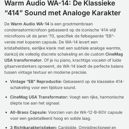
Warm Audio WA-14: De Klassieke
“414” Sound met Analoge Karakter
De
Warm Audio WA-14
is een grootmembraan
condensatormicrofoon gebaseerd op de iconische ‘414-stijl
microfoons uit de jaren ’70, specifiek de felbegeerde “EB”-
versie met koperen capsule. De WA-14 levert een
kristalheldere, eerlijke klank met een subtiele analoge warmte,
dankzij de volledig discrete schakeling en de custom
CineMag
USA transformator
. Of je nu piano, krachtige vocalen of luide
gitaarversterkers opneemt, de WA-14 biedt de perfecte balans
tussen vintage textuur en moderne precisie.
Vintage “EB” Reproductie:
Gebaseerd op de klassieke 414-
schakeling voor een tijdloze sound.
CineMag USA Transformator:
Voegt een rijke, harmonische
diepte toe aan het signaal.
All-Brass Capsule:
Voorzien van de WA-12-B-60V capsule
voor een gedetailleerd hoog en solide laag.
3 Richtkarakteristieken:
Cardioïde, Omnidirectioneel en