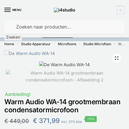
MENU
0
Is
uw computer al over op Windows 11? Heeft u vragen stuur een
mail naar
info@i4studio.nl
we bellen u snel.
Zoeken
Home
Studio Apparatuur
Microfoons
Studio Microfoon
Warm Audio WA-14 grootmembraan condensatormicrofoon
/
/
/
/
🔍
Aanbieding!
Warm Audio WA-14 grootmembraan
condensatormicrofoon
€
371,99
-17%
€
449,00
incl. 21% btw