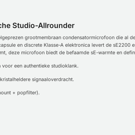
che Studio-Allrounder
elgeprezen grootmembraan condensatormicrofoon die al dec
sule en discrete Klasse-A elektronica levert de sE2200 een
eemt, deze microfoon biedt de befaamde sE-warmte en defin
voor een authentieke studioklank.
kristalheldere signaaloverdracht.
ount + popfilter).