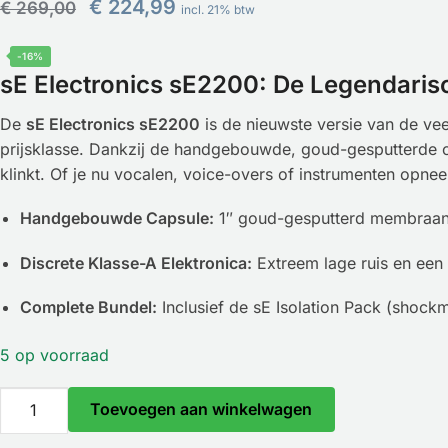
€
224,99
€
269,00
incl. 21% btw
-16%
sE Electronics sE2200: De Legendaris
De
sE Electronics sE2200
is de nieuwste versie van de ve
prijsklasse. Dankzij de handgebouwde, goud-gesputterde cap
klinkt. Of je nu vocalen, voice-overs of instrumenten opn
Handgebouwde Capsule:
1″ goud-gesputterd membraan 
Discrete Klasse-A Elektronica:
Extreem lage ruis en een 
Complete Bundel:
Inclusief de sE Isolation Pack (shockm
5 op voorraad
Toevoegen aan winkelwagen