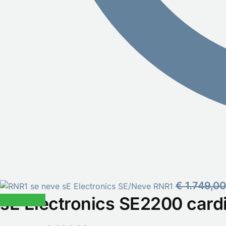
€
1.749,00
sE Electronics SE/Neve RNR1
sE Electronics SE2200 card
Aanbieding!