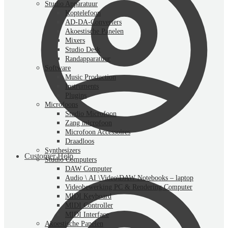
Studio Apparatuur
Koptelefoon
AD-DA-Converters
Akoestische Panelen
Mixers
Studio Desk
Randapparatuur
Software
Music Production
Instruments
Plugins
Microfoons
Studio Microfoon
Zang microfoon
Microfoon Accessoires
Draadloos
Synthesizers
Customer Help
Studio Computers
DAW Computer
Audio \ AI \Video\DAW Notebooks – laptop
Videobewerking PC & Rendering Computer
MIDI Keyboard
MIDI Controller
MIDI Interface
Akoestische Panelen