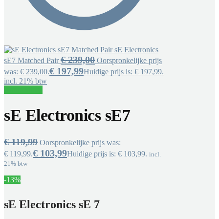
sE Electronics
€
239,00
sE7 Matched Pair
Oorspronkelijke prijs
€
197,99
was: € 239,00.
Huidige prijs is: € 197,99.
incl. 21% btw
Aanbieding!
sE Electronics sE7
€
119,99
Oorspronkelijke prijs was:
€
103,99
€ 119,99.
Huidige prijs is: € 103,99.
incl.
21% btw
-13%
sE Electronics sE 7