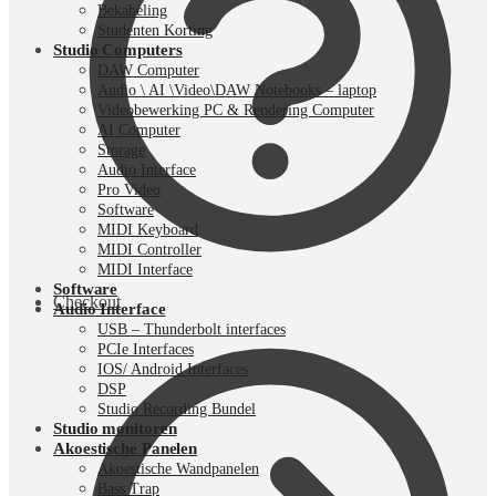
Bekabeling
Studenten Korting
Studio Computers
DAW Computer
Audio \ AI \Video\DAW Notebooks – laptop
Videobewerking PC & Rendering Computer
AI Computer
Storage
Audio Interface
Pro Video
Software
MIDI Keyboard
MIDI Controller
MIDI Interface
Software
Checkout
Audio Interface
USB – Thunderbolt interfaces
PCIe Interfaces
IOS/ Android Interfaces
DSP
Studio Recording Bundel
Studio monitoren
Akoestische Panelen
Akoestische Wandpanelen
Bass Trap