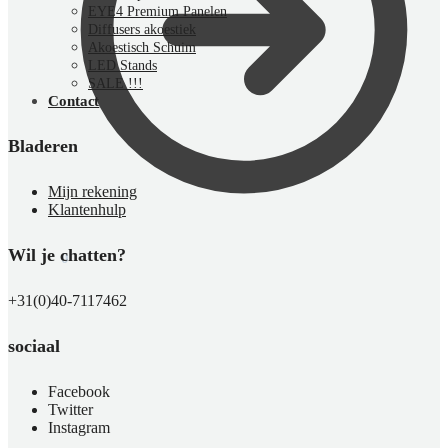
EYE4 Premium Panelen
Diffusers akoestiek
Akoestisch Schuim
LED Stands
SALE !!!
Contact
Bladeren
Mijn rekening
Klantenhulp
Wil je chatten?
€
0,00
0
+31(0)40-7117462
sociaal
Facebook
Twitter
Instagram