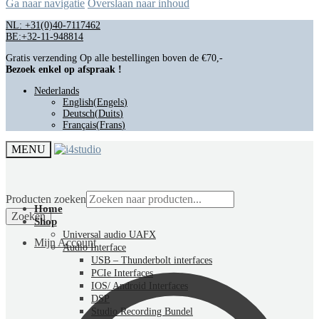
Ga naar navigatie
Overslaan naar inhoud
NL: +31(0)40-7117462
BE:+32-11-948814
Gratis verzending Op alle bestellingen boven de €70,-
Bezoek enkel op afspraak !
Nederlands
English
(
Engels
)
Deutsch
(
Duits
)
Français
(
Frans
)
MENU
Producten zoeken
Home
Zoeken
Shop
Universal audio UAFX
Mijn Account
Audio Interface
USB – Thunderbolt interfaces
PCIe Interfaces
IOS/ Android Interfaces
DSP
Studio Recording Bundel