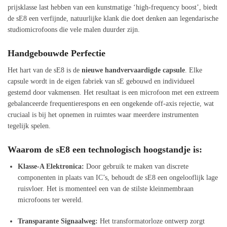
prijsklasse last hebben van een kunstmatige ‘high-frequency boost’, biedt
de sE8 een verfijnde, natuurlijke klank die doet denken aan legendarische
studiomicrofoons die vele malen duurder zijn.
Handgebouwde Perfectie
Het hart van de sE8 is de
nieuwe handvervaardigde capsule
. Elke
capsule wordt in de eigen fabriek van sE gebouwd en individueel
gestemd door vakmensen. Het resultaat is een microfoon met een extreem
gebalanceerde frequentierespons en een ongekende off-axis rejectie, wat
cruciaal is bij het opnemen in ruimtes waar meerdere instrumenten
tegelijk spelen.
Waarom de sE8 een technologisch hoogstandje is:
Klasse-A Elektronica:
Door gebruik te maken van discrete
componenten in plaats van IC’s, behoudt de sE8 een ongelooflijk lage
ruisvloer. Het is momenteel een van de stilste kleinmembraan
microfoons ter wereld.
Transparante Signaalweg:
Het transformatorloze ontwerp zorgt