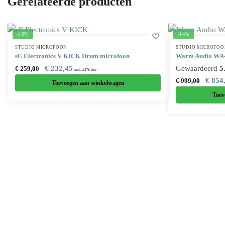
Gerelateerde producten
-10%
-14%
STUDIO MICROFOON
STUDIO MICROFOO
sE Electronics V KICK Drum microfoon
Warm Audio WA-
€
232,45
Gewaardeerd
5
€
259,00
incl. 21% btw
€
854
€
999,00
Toevoegen aan winkelwagen
Toev