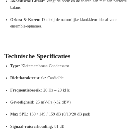
Akoestische Gitaar:
Vangt de body en de snaren aan met een perfecte
balans.
Orkest & Koren:
Dankzij de natuurlijke klankkleur ideaal voor
ensemble-opnames.
Technische Specificaties
Type:
Kleinmembraan Condensator
Richtkarakteristiek:
Cardioïde
Frequentiebereik:
20 Hz – 20 kHz
Gevoeligheid:
25 mV/Pa (-32 dBV)
Max SPL:
139 / 149 / 159 dB (0/10/20 dB pad)
Signaal-ruisverhouding:
81 dB