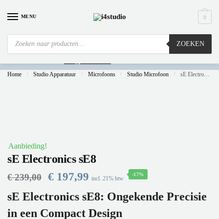
MENU
0
ZOEKEN
Is
uw computer al over op Windows 11? Heeft u vragen stuur een mail naar
info@i4studio.nl
we bellen u snel.
Home
/
Studio Apparatuur
/
Microfoons
/
Studio Microfoon
/
sE Electronics sE8
Aanbieding!
sE Electronics sE8
€
197,99
-17%
€
239,00
incl. 21% btw
sE Electronics sE8: Ongekende Precisie
in een Compact Design