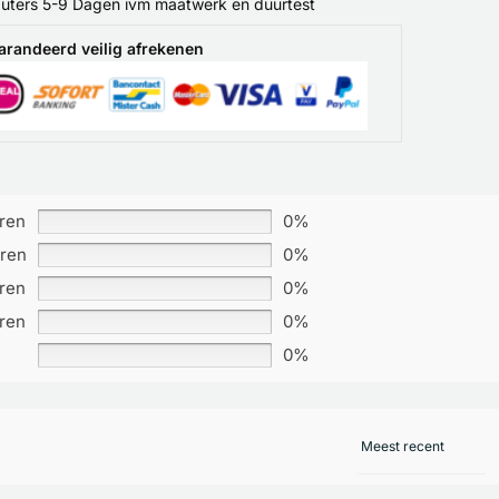
ters 5-9 Dagen ivm maatwerk en duurtest
arandeerd veilig afrekenen
rren
0%
rren
0%
rren
0%
rren
0%
0%