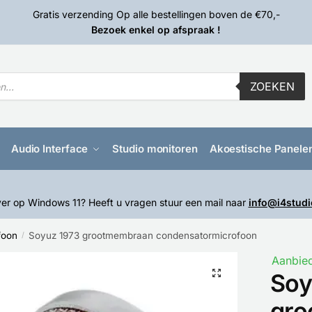
Gratis verzending Op alle bestellingen boven de €70,-
Bezoek enkel op afspraak !
ZOEKEN
Audio Interface
Studio monitoren
Akoestische Panele
er op Windows 11? Heeft u vragen stuur een mail naar
info@i4studi
foon
Soyuz 1973 grootmembraan condensatormicrofoon
/
Aanbied
🔍
Soy
gro