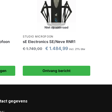
Niet op voorraad
STUDIO MICROFOON
ofoon
sE Electronics SE/Neve RNR1
€
1.484,99
€
1.749,00
incl. 21% btw
agen
Ontvang bericht
tact gegevens
es: