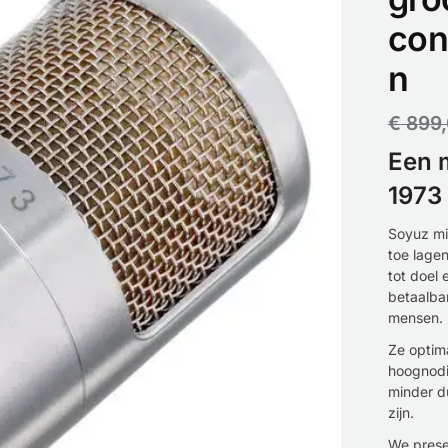
con
n
€
899
Een m
1973
Soyuz mi
toe lagen
tot doel
betaalba
mensen.
Ze optim
hoognodi
minder d
zijn.
We prese