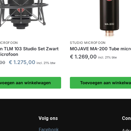
MICROFOON
STUDIO MICROFOON
 TLM 103 Studio Set Zwart
MOJAVE MA-200 Tube micr
microfoon
€
1.269,00
incl. 21% btw
€
1.275,00
,00
incl. 21% btw
voegen aan winkelwagen
Toevoegen aan winkelw
Volg ons
Con
Facebook
Adr