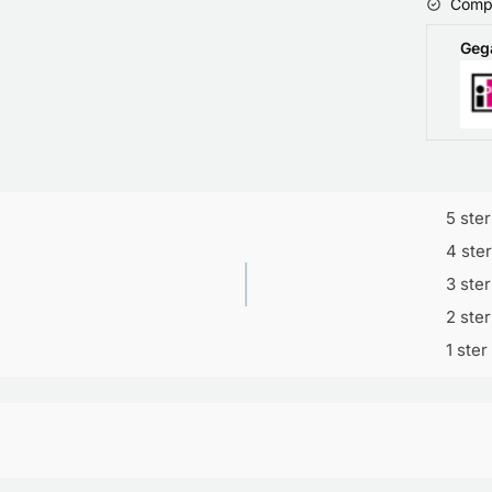
Compu
Geg
5 ste
4 ste
3 ste
2 ste
1 ster