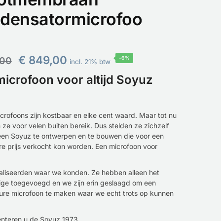
densatormicrofoo
€
849,00
,00
-6%
incl. 21% btw
icrofoon voor altijd Soyuz
crofoons zijn kostbaar en elke cent waard. Maar tot nu
 ze voor velen buiten bereik. Dus stelden ze zichzelf
 een Soyuz te ontwerpen en te bouwen die voor een
re prijs verkocht kon worden. Een microfoon voor
aliseerden waar we konden. Ze hebben alleen het
ge toegevoegd en we zijn erin geslaagd om een
ure microfoon te maken waar we echt trots op kunnen
nteren u de Soyuz 1973.