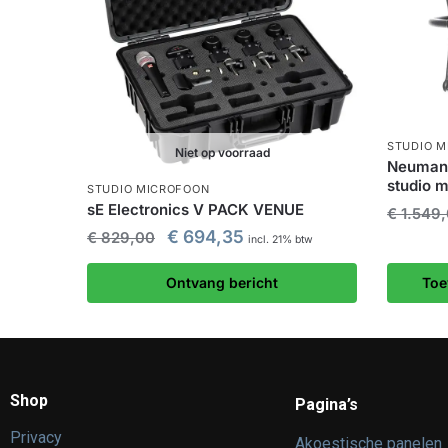
STUDIO 
Niet op voorraad
Neumann
studio 
STUDIO MICROFOON
sE Electronics V PACK VENUE
€
1.549
€
694,35
€
829,00
incl. 21% btw
Ontvang bericht
Toe
Shop
Pagina’s
Privacy
Akoestische panelen