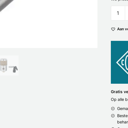
Aan v
Gratis v
Op alle 
Gemak
Beste
behan