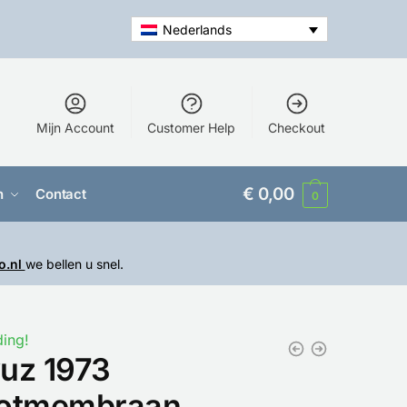
Nederlands
Mijn Account
Customer Help
Checkout
€
0,00
n
Contact
0
o.nl
we bellen u snel.
ing!
uz 1973
otmembraan