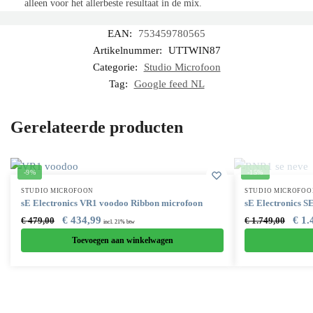
alleen voor het allerbeste resultaat in de mix.
EAN:
753459780565
Artikelnummer:
UTTWIN87
Categorie:
Studio Microfoon
Tag:
Google feed NL
Gerelateerde producten
-9%
-15%
STUDIO MICROFOON
STUDIO MICROFOO
sE Electronics VR1 voodoo Ribbon microfoon
sE Electronics 
€
434,99
€
1.
€
479,00
€
1.749,00
incl. 21% btw
Toevoegen aan winkelwagen