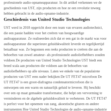
professionele audio-opnameapparatuur. In dit artikel verkennen we de
geschiedenis van UST, zijn producten en hoe ze een revolutie teweeg
hebben gebracht in de audio-opname-industrie.
Geschiedenis van United Studio Technologies
UST werd in 2018 opgericht door een team van ervaren audiotechnici,
die een passie hadden voor het creëren van hoogwaardige
audioapparatuur. Ze realiseerden zich dat er een gat in de markt was voor
audioapparatuur die superieure geluidskwaliteit leverde en tegelijkertijd
betaalbaar was. Ze begonnen een reeks producten te creëren die aan de
behoeften van zowel amateur- als professionele audioliefhebbers zouden
voldoen.De producten van United Studio Technologies UST biedt een
breed scala aan producten die voldoen aan de behoeften van
audioliefhebbers op alle niveaus. Laten we enkele van de populairste
producten van UST eens nader bekijken:De UT FET47 microfoon De
UT FET47 is een groot-diafragma condensatormicrofoon die is
ontworpen om een warm en natuurlijk geluid te leveren. Hij beschikt
over een op maat gemaakte transformator, die helpt om vervorming te
verminderen en de algehele geluidskwaliteit te verbeteren. De UT FET47
is perfect voor het opnemen van zang, akoestische gitaren en andere
instrumenten.Hoe United Studio Technologies de audio-opname-industrie