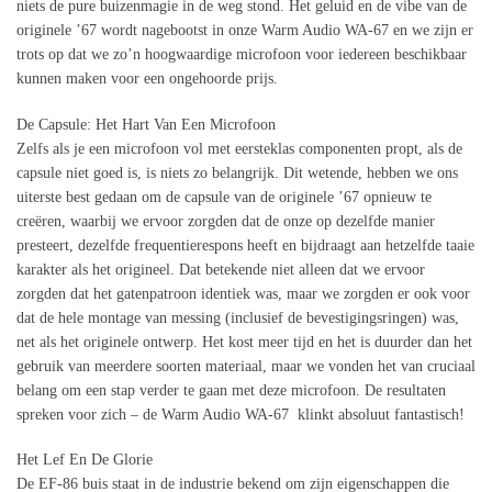
niets de pure buizenmagie in de weg stond. Het geluid en de vibe van de
originele ’67 wordt nagebootst in onze Warm Audio WA-67 en we zijn er
trots op dat we zo’n hoogwaardige microfoon voor iedereen beschikbaar
kunnen maken voor een ongehoorde prijs.
De Capsule: Het Hart Van Een Microfoon
Zelfs als je een microfoon vol met eersteklas componenten propt, als de
capsule niet goed is, is niets zo belangrijk. Dit wetende, hebben we ons
uiterste best gedaan om de capsule van de originele ’67 opnieuw te
creëren, waarbij we ervoor zorgden dat de onze op dezelfde manier
presteert, dezelfde frequentierespons heeft en bijdraagt ​​aan hetzelfde taaie
karakter als het origineel. Dat betekende niet alleen dat we ervoor
zorgden dat het gatenpatroon identiek was, maar we zorgden er ook voor
dat de hele montage van messing (inclusief de bevestigingsringen) was,
net als het originele ontwerp. Het kost meer tijd en het is duurder dan het
gebruik van meerdere soorten materiaal, maar we vonden het van cruciaal
belang om een ​​stap verder te gaan met deze microfoon. De resultaten
spreken voor zich – de Warm Audio WA-67 klinkt absoluut fantastisch!
Het Lef En De Glorie
De EF-86 buis staat in de industrie bekend om zijn eigenschappen die