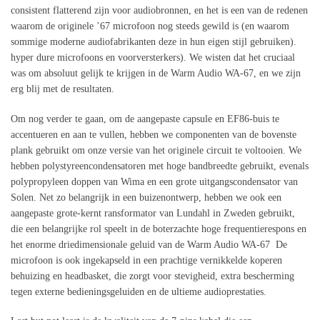
consistent flatterend zijn voor audiobronnen, en het is een van de redenen
waarom de originele ’67 microfoon nog steeds gewild is (en waarom
sommige moderne audiofabrikanten deze in hun eigen stijl gebruiken).
hyper dure microfoons en voorversterkers). We wisten dat het cruciaal
was om absoluut gelijk te krijgen in de Warm Audio WA-67, en we zijn
erg blij met de resultaten.
Om nog verder te gaan, om de aangepaste capsule en EF86-buis te
accentueren en aan te vullen, hebben we componenten van de bovenste
plank gebruikt om onze versie van het originele circuit te voltooien. We
hebben polystyreencondensatoren met hoge bandbreedte gebruikt, evenals
polypropyleen doppen van Wima en een grote uitgangscondensator van
Solen. Net zo belangrijk in een buizenontwerp, hebben we ook een
aangepaste grote-kernt ransformator van Lundahl in Zweden gebruikt,
die een belangrijke rol speelt in de boterzachte hoge frequentierespons en
het enorme driedimensionale geluid van de Warm Audio WA-67 De
microfoon is ook ingekapseld in een prachtige vernikkelde koperen
behuizing en headbasket, die zorgt voor stevigheid, extra bescherming
tegen externe bedieningsgeluiden en de ultieme audioprestaties.