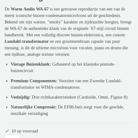
De
Warm Audio WA-67
is een getrouwe reproductie van een van de
meest iconische buizen-condensatormicrofoons uit de geschiedenis.
Bekend om zijn warme, “smoky” karakter en zijdezachte hoogtes, brengt
de WA-67 de authentieke klank van de originele ’67-stijl circuit binnen
handbereik. Met een volledig discrete buizen-elektronica, een custom
Lundahl-transformator
en een grootmembraan capsule van puur
messing, is dit de ultieme microfoon voor vocalen, piano en drums die
een tijdloze, analoge textuur vereisen.
Vintage Buizenklank:
Gebaseerd op het klassieke pentode-
buizencircuit.
Premium Componenten:
Voorzien van een Zweedse Lundahl-
transformator en WIMA-condensatoren.
Veelzijdig:
Drie richtkarakteristieken (Cardioïde, Omni, Figuur-8).
Natuurlijke Compressie:
De EF86-buis zorgt voor die gewilde,
muzikale verzadiging
10 op voorraad