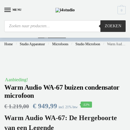
MENU
0
ZOEKEN
Is
uw computer al over op Windows 11? Heeft u vragen stuur een mail naar
info@i4studio.nl
we bellen u snel.
Home
/
Studio Apparatuur
/
Microfoons
/
Studio Microfoon
/
Warm Audio WA-67 buizen condensator microfoon
Aanbieding!
Warm Audio WA-67 buizen condensator
microfoon
€
949,99
-22%
€
1.219,00
incl. 21% btw
Warm Audio WA-67: De Hergeboorte
van een Legende