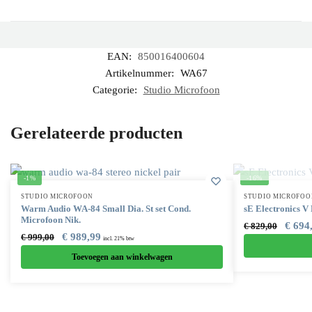
EAN:
850016400604
Artikelnummer:
WA67
Categorie:
Studio Microfoon
Gerelateerde producten
-1%
-16%
STUDIO MICROFOON
STUDIO MICROFOO
Warm Audio WA-84 Small Dia. St set Cond.
sE Electronics
Microfoon Nik.
€
694
€
829,00
€
989,99
€
999,00
incl. 21% btw
Toevoegen aan winkelwagen