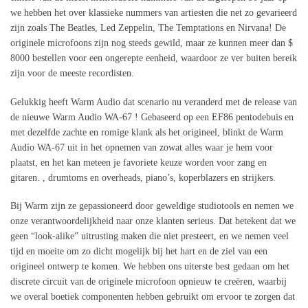
we hebben het over klassieke nummers van artiesten die net zo gevarieerd
zijn zoals The Beatles, Led Zeppelin, The Temptations en Nirvana! De
originele microfoons zijn nog steeds gewild, maar ze kunnen meer dan $
8000 bestellen voor een ongerepte eenheid, waardoor ze ver buiten bereik
zijn voor de meeste recordisten.
Gelukkig heeft Warm Audio dat scenario nu veranderd met de release van
de nieuwe Warm Audio WA-67 ! Gebaseerd op een EF86 pentodebuis en
met dezelfde zachte en romige klank als het origineel, blinkt de Warm
Audio WA-67 uit in het opnemen van zowat alles waar je hem voor
plaatst, en het kan meteen je favoriete keuze worden voor zang en
gitaren. , drumtoms en overheads, piano’s, koperblazers en strijkers.
Bij Warm zijn ze gepassioneerd door geweldige studiotools en nemen we
onze verantwoordelijkheid naar onze klanten serieus. Dat betekent dat we
geen “look-alike” uitrusting maken die niet presteert, en we nemen veel
tijd en moeite om zo dicht mogelijk bij het hart en de ziel van een
origineel ontwerp te komen. We hebben ons uiterste best gedaan om het
discrete circuit van de originele microfoon opnieuw te creëren, waarbij
we overal boetiek componenten hebben gebruikt om ervoor te zorgen dat