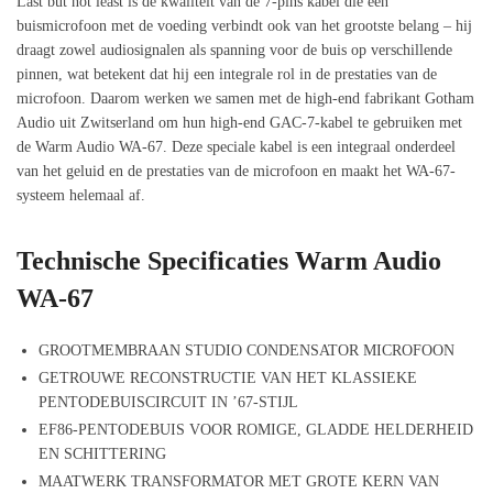
Last but not least is de kwaliteit van de 7-pins kabel die een
buismicrofoon met de voeding verbindt ook van het grootste belang – hij
draagt ​​zowel audiosignalen als spanning voor de buis op verschillende
pinnen, wat betekent dat hij een integrale rol in de prestaties van de
microfoon. Daarom werken we samen met de high-end fabrikant Gotham
Audio uit Zwitserland om hun high-end GAC-7-kabel te gebruiken met
de Warm Audio WA-67. Deze speciale kabel is een integraal onderdeel
van het geluid en de prestaties van de microfoon en maakt het WA-67-
systeem helemaal af.
Technische Specificaties Warm Audio
WA-67
GROOTMEMBRAAN STUDIO CONDENSATOR MICROFOON
GETROUWE RECONSTRUCTIE VAN HET KLASSIEKE
PENTODEBUISCIRCUIT IN ’67-STIJL
EF86-PENTODEBUIS VOOR ROMIGE, GLADDE HELDERHEID
EN SCHITTERING
MAATWERK TRANSFORMATOR MET GROTE KERN VAN