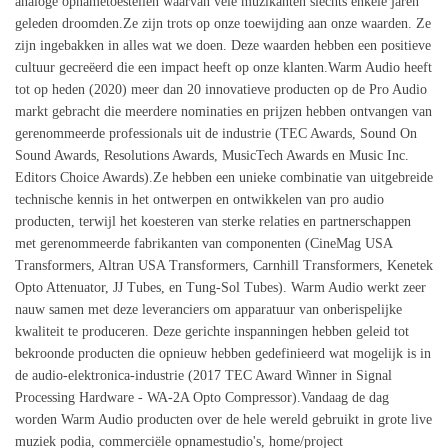
analoge opnametoestellen waarvan vele muzikanten slechts enkele jaren
geleden droomden.Ze zijn trots op onze toewijding aan onze waarden. Ze
zijn ingebakken in alles wat we doen. Deze waarden hebben een positieve
cultuur gecreëerd die een impact heeft op onze klanten.Warm Audio heeft
tot op heden (2020) meer dan 20 innovatieve producten op de Pro Audio
markt gebracht die meerdere nominaties en prijzen hebben ontvangen van
gerenommeerde professionals uit de industrie (TEC Awards, Sound On
Sound Awards, Resolutions Awards, MusicTech Awards en Music Inc.
Editors Choice Awards).Ze hebben een unieke combinatie van uitgebreide
technische kennis in het ontwerpen en ontwikkelen van pro audio
producten, terwijl het koesteren van sterke relaties en partnerschappen
met gerenommeerde fabrikanten van componenten (CineMag USA
Transformers, Altran USA Transformers, Carnhill Transformers, Kenetek
Opto Attenuator, JJ Tubes, en Tung-Sol Tubes). Warm Audio werkt zeer
nauw samen met deze leveranciers om apparatuur van onberispelijke
kwaliteit te produceren. Deze gerichte inspanningen hebben geleid tot
bekroonde producten die opnieuw hebben gedefinieerd wat mogelijk is in
de audio-elektronica-industrie (2017 TEC Award Winner in Signal
Processing Hardware - WA-2A Opto Compressor).Vandaag de dag
worden Warm Audio producten over de hele wereld gebruikt in grote live
muziek podia, commerciële opnamestudio's, home/project