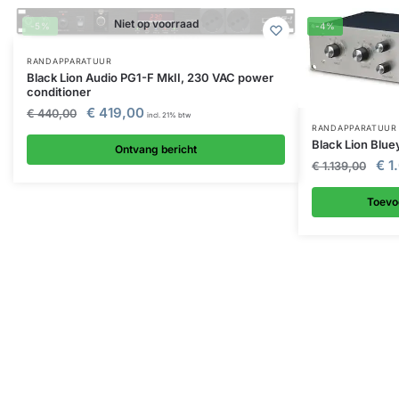
Niet op voorraad
-5%
-4%
RANDAPPARATUUR
Black Lion Audio PG1-F MkII, 230 VAC power
conditioner
€
419,00
€
440,00
incl. 21% btw
RANDAPPARATUUR
Black Lion Blu
Ontvang bericht
€
1
€
1.139,00
Toevo