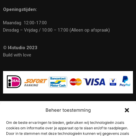
Openingstijden:
Maandag 12:00-17:00
Dinsdag – Vrijdag / 10:00 – 17:00 (Alleen op afspraak)
© I4studio 2023
Build with love
Beheer toestemming
10% Korting op onze
akoestische panelen
Om de beste ervaringen te bieden, gebruiken wij technologieën zoals
cookies om informatie over je apparaat op te slaan en/of te raadplegen.
Door in te stemmen met deze technologieën kunnen wij gegevens zoals