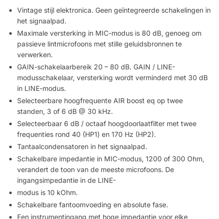
Vintage stijl elektronica. Geen geïntegreerde schakelingen in
het signaalpad.
Maximale versterking in MIC-modus is 80 dB, genoeg om
passieve lintmicrofoons met stille geluidsbronnen te
verwerken.
GAIN-schakelaarbereik 20 – 80 dB. GAIN / LINE-
modusschakelaar, versterking wordt verminderd met 30 dB
in LINE-modus.
Selecteerbare hoogfrequente AIR boost eq op twee
standen, 3 of 6 dB @ 30 kHz.
Selecteerbaar 6 dB / octaaf hoogdoorlaatfilter met twee
frequenties rond 40 (HP1) en 170 Hz (HP2).
Tantaalcondensatoren in het signaalpad.
Schakelbare impedantie in MIC-modus, 1200 of 300 Ohm,
verandert de toon van de meeste microfoons. De
ingangsimpedantie in de LINE-
modus is 10 kOhm.
Schakelbare fantoomvoeding en absolute fase.
Een instrumentingang met hoge impedantie voor elke