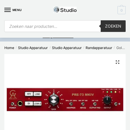
MENU
0
ZOEKEN
Is
uw computer al over op Windows 11? Heeft u vragen stuur een
mail naar
info@i4studio.nl
we bellen u snel.
Home
Studio Apparatuur
Studio Apparatuur
Randapparatuur
Golden Age Project Pre-73 MkIV
/
/
/
/
🔍