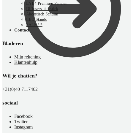
EYE4 Premium Panelen
Diffusers akoestiek
Akoestisch Schuim
LED Stands
SALE !!!
Contact
Bladeren
Mijn rekening
Klantenhulp
Wil je chatten?
€
0,00
0
+31(0)40-7117462
sociaal
Facebook
Twitter
Instagram