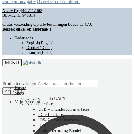
Ga naar navigatie
Overslaan naar inhoud
NL: +31(0)40-7117462
BE:+32-11-948814
Gratis verzending Op alle bestellingen boven de €70,-
Bezoek enkel op afspraak !
Nederlands
English
(
Engels
)
Deutsch
(
Duits
)
Français
(
Frans
)
MENU
Producten zoeken
Home
Zoeken
Shop
Universal audio UAFX
Mijn Account
Audio Interface
USB – Thunderbolt interfaces
PCIe Interfaces
IOS/ Android Interfaces
DSP
Studio Recording Bundel