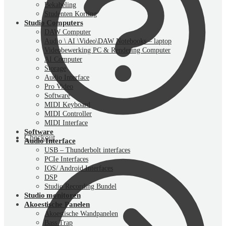
Bekabeling
Studenten Korting
Studio Computers
DAW Computer
Audio \ AI \Video\DAW Notebooks – laptop
Videobewerking PC & Rendering Computer
AI Computer
Storage
Audio Interface
Pro Video
Software
MIDI Keyboard
MIDI Controller
MIDI Interface
Software
Checkout
Audio Interface
USB – Thunderbolt interfaces
PCIe Interfaces
IOS/ Android Interfaces
DSP
Studio Recording Bundel
Studio monitoren
Akoestische Panelen
Akoestische Wandpanelen
Bass Trap