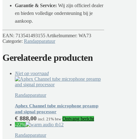
Garantie & Service:
Wij zijn officieel dealer
en bieden volledige ondersteuning bij je
aankoop.
EAN:
713541493155
Artikelnummer:
WA73
Categorie:
Randapparatuur
Gerelateerde producten
Niet op voorraad
Randapparatuur
Aphex Channel tube microphone preamp
and signal processor
€
888,00
Ontvang bericht
incl. 21% btw
-22%
Randapparatuur