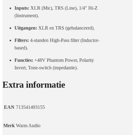
Inputs:
XLR (Mic), TRS (Line), 1/4″ Hi-Z
(Instrument).
Uitgangen:
XLR en TRS (gebalanceerd).
Filters:
4-standen High-Pass filter (Inductor-
based).
Functies:
+
48
V
Phantom Power, Polarity
Invert, Tone-switch (impedantie).
Extra informatie
EAN
713541493155
Merk
Warm Audio