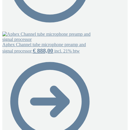
Aphex Channel tube microphone preamp and
€
888,00
signal processor
incl. 21% btw