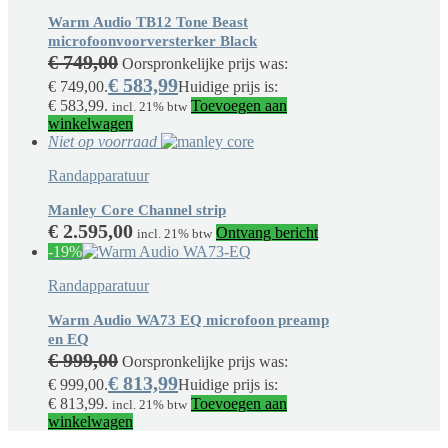
Warm Audio TB12 Tone Beast
microfoonvoorversterker Black
€
749,00
Oorspronkelijke prijs was:
€
583,99
€ 749,00.
Huidige prijs is:
€ 583,99.
Toevoegen aan
incl. 21% btw
winkelwagen
Niet op voorraad
Randapparatuur
Manley Core Channel strip
€
2.595,00
Ontvang bericht
incl. 21% btw
-19%
Randapparatuur
Warm Audio WA73 EQ microfoon preamp
en EQ
€
999,00
Oorspronkelijke prijs was:
€
813,99
€ 999,00.
Huidige prijs is:
€ 813,99.
Toevoegen aan
incl. 21% btw
winkelwagen