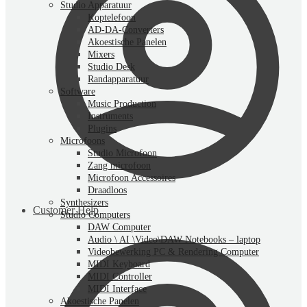
Studio Apparatuur
Koptelefoon
AD-DA-Converters
Akoestische Panelen
Mixers
Studio Desk
Randapparatuur
Software
Music Production
Instruments
Plugins
Microfoons
Studio Microfoon
Zang microfoon
Microfoon Accessoires
Draadloos
Synthesizers
Customer Help
Studio Computers
DAW Computer
Audio \ AI \Video\DAW Notebooks – laptop
Videobewerking PC & Rendering Computer
MIDI Keyboard
MIDI Controller
MIDI Interface
Akoestische Panelen