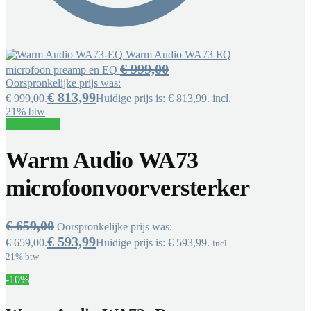
Warm Audio WA73 EQ
€
999,00
microfoon preamp en EQ
Oorspronkelijke prijs was:
€
813,99
€ 999,00.
Huidige prijs is: € 813,99.
incl.
21% btw
Aanbieding!
Warm Audio WA73
microfoonvoorversterker
€
659,00
Oorspronkelijke prijs was:
€
593,99
€ 659,00.
Huidige prijs is: € 593,99.
incl.
21% btw
-10%