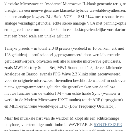
klassieke Microwave en ‘moderne’ Microwave II-klank generatie terug te
brengen als een nieuwe generatie klassieke hybride wavetable-synthesizer,
met een analoge lowpass 24 dB/okt VCF — SSI 2144 met resonantie en
analoge verzadigingsfunctie, echte stereo analoge VCA met panning-optie
en nog veel meer om te ontdekken in een desktopvriendelijke vormfactor
met een breed scala aan unieke geluiden.
Talrijke presets – in totaal 2.048 presets (verdeeld in 16 banken, elk met
128 geluiden) – professioneel geprogrammeerd door wereldberoemde
geluidsontwerpers, omvatten ook alle klassieke microwave geluidssets,
zoals MW1 Factory Sound Set, MW1 Soundpool 1-5, de vet klinkende
Analogue en Bassco, evenals PPG Wave 2.3 klinkt slim geconverteerd
voor de originele microwave. Bovendien beschikt de waldorf m ook over
nieuw geprogrammeerde geluiden die gebruikmaken van de talloze
nieuwe functies van de waldorf M – van echte harde Sync (wanneer u
werkt in de Modern Microwave II/XT-modus) tot de ARP (arpeggiator)
en MIDI-synchrone wereldwijde LFO (Low Frequency Oscillator).
Maar het muzikale hart van de waldorf M klopt als een achtstemmige
polyfone, vierstemmige multitimbrale WAVETABLE
SYNTHESIZER
–