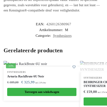
gegevens, zoals wavetables voor gebruikers); en — last but not least —
een Kensington®-compatibele sleuf voor veiligheidsslot.
EAN:
4260126380967
Artikelnummer:
M
Categorie:
Synthesizers
Gerelateerde producten
-16%
SYNTHESIZERS
Arturia RackBrute 6U Noir
SYNTHESIZERS
€
325,99
BEHRINGER CR
€
389,00
incl. 21% btw
SYNTHESIZER
€
159,00
Toevoegen aan winkelwagen
incl. 21% b