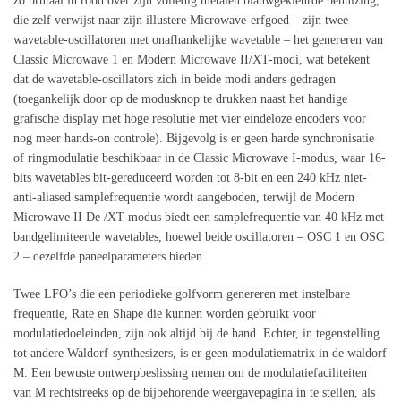
zo brutaal in rood over zijn volledig metalen blauwgekleurde behuizing,
die zelf verwijst naar zijn illustere Microwave-erfgoed – zijn twee
wavetable-oscillatoren met onafhankelijke wavetable – het genereren van
Classic Microwave 1 en Modern Microwave II/XT-modi, wat betekent
dat de wavetable-oscillators zich in beide modi anders gedragen
(toegankelijk door op de modusknop te drukken naast het handige
grafische display met hoge resolutie met vier eindeloze encoders voor
nog meer hands-on controle). Bijgevolg is er geen harde synchronisatie
of ringmodulatie beschikbaar in de Classic Microwave I-modus, waar 16-
bits wavetables bit-gereduceerd worden tot 8-bit en een 240 kHz niet-
anti-aliased samplefrequentie wordt aangeboden, terwijl de Modern
Microwave II De /XT-modus biedt een samplefrequentie van 40 kHz met
bandgelimiteerde wavetables, hoewel beide oscillatoren – OSC 1 en OSC
2 – dezelfde paneelparameters bieden.
Twee LFO’s die een periodieke golfvorm genereren met instelbare
frequentie, Rate en Shape die kunnen worden gebruikt voor
modulatiedoeleinden, zijn ook altijd bij de hand. Echter, in tegenstelling
tot andere Waldorf-synthesizers, is er geen modulatiematrix in de waldorf
M. Een bewuste ontwerpbeslissing nemen om de modulatiefaciliteiten
van M rechtstreeks op de bijbehorende weergavepagina in te stellen, als