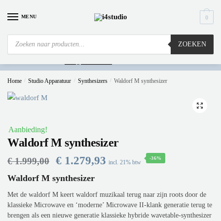
MENU
0
ZOEKEN
Is
uw computer al over op Windows 11? Heeft u vragen stuur een mail naar
info@i4studio.nl
we bellen u snel.
Home
/
Studio Apparatuur
/
Synthesizers
/
Waldorf M synthesizer
🔍
Aanbieding!
Waldorf M synthesizer
€
1.279,93
-36%
€
1.999,00
incl. 21% btw
Waldorf M synthesizer
Met de waldorf M keert waldorf muzikaal terug naar zijn roots door de
klassieke Microwave en ‘moderne’ Microwave II-klank generatie terug te
brengen als een nieuwe generatie klassieke hybride wavetable-synthesizer