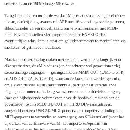
eerbetoon aan de 1989-vintage Microwave.
Terug in het hier en nu tilt de waldorf M prestaties naar een geheel nieuw
niveau, dankzij die geavanceerde ARP met 16 vooraf ingestelde patronen,
akkoordmodus en een mogelijkheid om te synchroniseren met MIDI-
klok. Bovendien stellen vier programmeerbare ENVELOPES
avontuurlijke gebruikers in staat om geluidsparameters te manipuleren via
snelheids- of getimede modulaties.
Muzikaal een verbinding maken met de buitenwereld is belangrijk voor
elke synthesizer, dus M biedt zes (op het achterpaneel gepositioneerde)
stereo analoge uitgangen — gerangschikt als MAIN OUT (L/Mono en R)
en AUX OUT (A, B, C en D), waarvan de laatste kan worden gebruikt
om elk van de vier Multi (multitimbrale) partijen naar verschillende
uitgangen te routeren, indien gewenst; een stereo hoofdtelefoonuitgang
(met een bijbehorende volumeknop naast de hoofdvolumeknop aan de
bovenzijde); 5-pins MIDI IN, OUT en THRU DIN-aansluitingen,
aangevuld met een USB 2.0 MIDI-poort (voor computerverbinding om
MIDI-gegevens te verzenden en ontvangen); een SD-kaartsleuf (voor het
bijwerken van de firmware van M, het importeren/opslaan van
geluidspatches en het importeren/opslaan vande waldorf M-specifieke