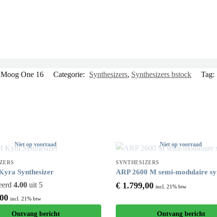
Moog One 16
Categorie:
Synthesizers
,
Synthesizers bstock
Tag:
Niet op voorraad
Niet op voorraad
ZERS
SYNTHESIZERS
Kyra Synthesizer
ARP 2600 M semi-modulaire sy
eerd
4.00
uit 5
€
1.799,00
incl. 21% btw
00
incl. 21% btw
Ontvang bericht
Ontvang bericht