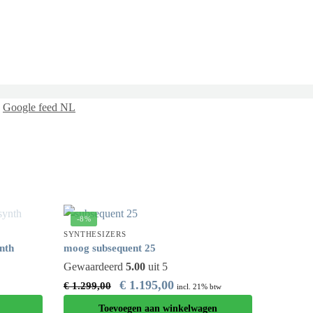
Google feed NL
-8%
SYNTHESIZERS
nth
moog subsequent 25
Gewaardeerd
5.00
uit 5
€
1.195,00
€
1.299,00
incl. 21% btw
Toevoegen aan winkelwagen