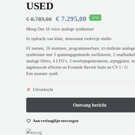
USED
€
7.295,00
€
8.789,00
-17%
Moog One 16 voice analoge synthesizer
In opdracht van klant, nieuwstaat rookvrije studio
61 toetsen, 16 stemmen, programmeerbare, tri-timbrale analog
synthesizer met 3 spanningsgestuurde oscillatoren, 2 onafhankel
analoge filters, 4 LFO’s, 3 envelopegeneratoren, arpeggiator, s
ingebouwde effecten en Eventide Reverb Suite en CV I / O.
Een monster synth
Uitverkocht
Aan verlanglijst toevoegen