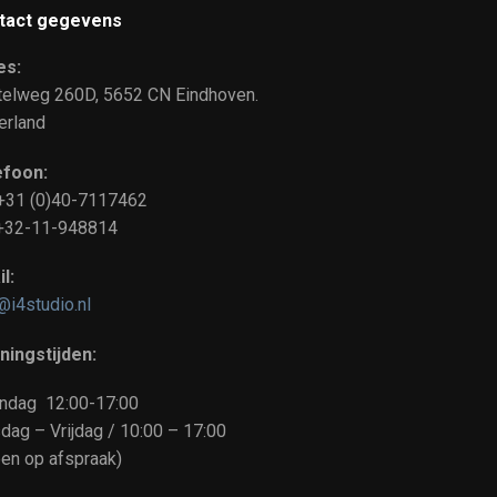
tact gegevens
es:
telweg 260D, 5652 CN Eindhoven.
erland
efoon:
 +31 (0)40-7117462
: +32-11-948814
l:
@i4studio.nl
ningstijden:
ndag 12:00-17:00
dag – Vrijdag / 10:00 – 17:00
een op afspraak)