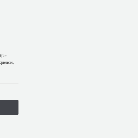
e
ijke
equencer,