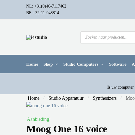
NL: +31(0)40-7117462
BE:+32-11-948814
Home
Shop
Studio Computers
Software
A
Is
uw computer a
Home
Studio Apparatuur
Synthesizers
Moo
/
/
/
Aanbieding!
Moog One 16 voice