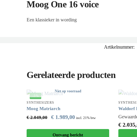
Moog One 16 voice
Een klassieker in wording
Artikelnummer:
Gerelateerde producten
Niet op voorraad
-3%
SYNTHESIZERS
SYNTHESI
Moog Matriarch
Waldorf 
€
1.989,00
Gewaard
€
2.049,00
incl. 21% btw
€
2.035,
Ontvang bericht