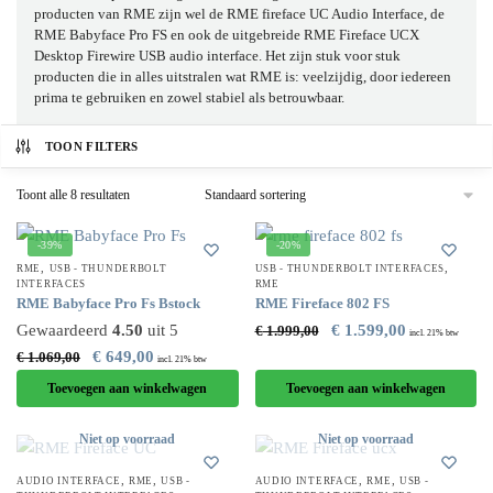
producten van RME zijn wel de
RME fireface UC
Audio Interface, de
RME Babyface Pro FS
en ook de uitgebreide
RME Fireface UCX
Desktop Firewire USB audio interface. Het zijn stuk voor stuk
producten die in alles uitstralen wat RME is: veelzijdig, door iedereen
prima te gebruiken en zowel stabiel als betrouwbaar.
TOON FILTERS
Toont alle 8 resultaten
-39%
-20%
,
,
RME
USB - THUNDERBOLT
USB - THUNDERBOLT INTERFACES
INTERFACES
RME
RME Babyface Pro Fs Bstock
RME Fireface 802 FS
Gewaardeerd
4.50
uit 5
€
1.599,00
€
1.999,00
incl. 21% btw
€
649,00
€
1.069,00
incl. 21% btw
Toevoegen aan winkelwagen
Toevoegen aan winkelwagen
Niet op voorraad
Niet op voorraad
,
,
,
,
AUDIO INTERFACE
RME
USB -
AUDIO INTERFACE
RME
USB -