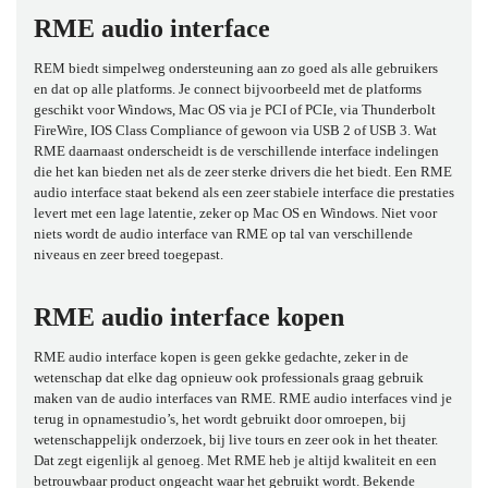
RME audio interface
REM biedt simpelweg ondersteuning aan zo goed als alle gebruikers
en dat op alle platforms. Je connect bijvoorbeeld met de platforms
geschikt voor Windows, Mac OS via je PCI of PCIe, via Thunderbolt
FireWire, IOS Class Compliance of gewoon via USB 2 of USB 3. Wat
RME daarnaast onderscheidt is de verschillende interface indelingen
die het kan bieden net als de zeer sterke drivers die het biedt. Een RME
audio interface staat bekend als een zeer stabiele interface die prestaties
levert met een lage latentie, zeker op Mac OS en Windows. Niet voor
niets wordt de audio interface van RME op tal van verschillende
niveaus en zeer breed toegepast.
RME audio interface kopen
RME
audio interface
kopen is geen gekke gedachte, zeker in de
wetenschap dat elke dag opnieuw ook professionals graag gebruik
maken van de audio interfaces van RME. RME audio interfaces vind je
terug in opnamestudio’s, het wordt gebruikt door omroepen, bij
wetenschappelijk onderzoek, bij live tours en zeer ook in het theater.
Dat zegt eigenlijk al genoeg. Met RME heb je altijd kwaliteit en een
betrouwbaar product ongeacht waar het gebruikt wordt. Bekende