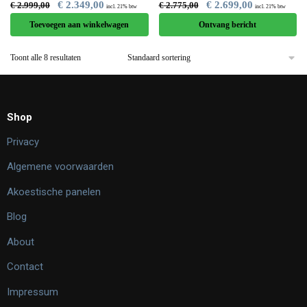
€
2.349,00
€
2.699,00
€
2.999,00
€
2.775,00
incl. 21% btw
incl. 21% btw
Toevoegen aan winkelwagen
Ontvang bericht
Toont alle 8 resultaten
Shop
Privacy
Algemene voorwaarden
Akoestische panelen
Blog
About
Contact
Impressum