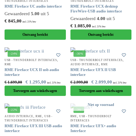
THUNDERBOLT INTERFACES
THUNDERBOLT INTERFACES
RME Fireface UC audio interface
RME Fireface UCX desktop
FireWire-USB audio interface
Gewaardeerd
5.00
uit 5
Gewaardeerd
4.00
uit 5
€
845,00
incl. 21% btw
€
1.085,00
incl. 21% btw
Ontvang bericht
Ontvang bericht
-24%
-30%
,
,
USB - THUNDERBOLT INTERFACES
USB - THUNDERBOLT INTERFACES
,
RME
AUDIO INTERFACE
RME
RME Fireface UCX II usb audio
RME Fireface UFX II USB
interface
interface
€
1.295,00
€
2.099,00
€
1.699,00
€
2.999,00
incl. 21% btw
incl. 21% btw
Toevoegen aan winkelwagen
Toevoegen aan winkelwagen
Niet op voorraad
-22%
-3%
,
,
,
AUDIO INTERFACE
RME
USB -
RME
USB - THUNDERBOLT
THUNDERBOLT INTERFACES
INTERFACES
RME Fireface UFX III USB audio
RME Fireface UFX+ audio
interface
Interface