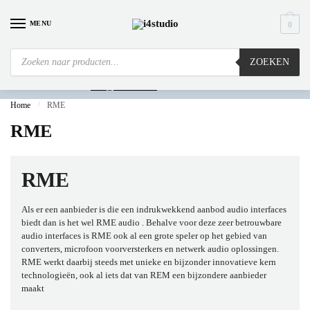
MENU
0
ZOEKEN
Is
uw computer al over op Windows 11? Heeft u vragen stuur een mail naar
info@i4studio.nl
we bellen u snel.
Home
/
RME
RME
RME
Als er een aanbieder is die een indrukwekkend aanbod audio interfaces
biedt dan is het wel
RME audio
. Behalve voor deze zeer betrouwbare
audio interfaces is RME ook al een grote speler op het gebied van
converters, microfoon voorversterkers en netwerk audio oplossingen.
RME werkt daarbij steeds met unieke en bijzonder innovatieve kern
technologieën, ook al iets dat van REM een bijzondere aanbieder
maakt