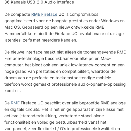
36 Kanaals USB-2.0 Audio Interface
De compacte
RME Fireface
UC
is compromisloos
geoptimaliseerd voor de hoogste prestaties onder Windows en
Mac OS. Gebaseerd op een nieuw ontwikkelde RME
Hammerfall-kern biedt de Fireface UC revolutionaire ultra-lage
latenties, zelfs met meerdere kanalen.
De nieuwe interface maakt niet alleen de toonaangevende RME
Fireface-technologie beschikbaar voor elke pc en Mac-
computer, het biedt ook een uniek low-latency-concept en een
hoge graad van prestaties en compatibiliteit, waardoor de
droom van de perfecte en toekomstbestendige mobiele
telefoon wordt gemaakt professionele audio-opname-oplossing
komt uit.
De
RME
Fireface UC beschikt over alle beproefde RME analoge
en digitale circuits. Het is het enige apparaat in zijn klasse met
actieve jitteronderdrukking, verbeterde stand-alone
functionaliteit en volledige bestuurbaarheid vanaf het
voorpaneel, zeer flexibele I / O’s in professionele kwaliteit en