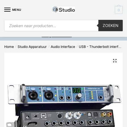
MENU
0
ZOEKEN
Is
uw computer al over op Windows 11? Heeft u vragen stuur een
mail naar
info@i4studio.nl
we bellen u snel.
Home
Studio Apparatuur
Audio Interface
USB - Thunderbolt interfaces
/
/
/
🔍