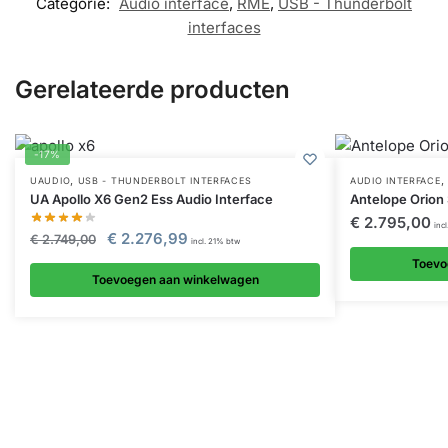
Categorie:
Audio interface
,
RME
,
USB - Thunderbolt
interfaces
Gerelateerde producten
-17%
,
,
UAUDIO
USB - THUNDERBOLT INTERFACES
AUDIO INTERFACE
UA Apollo X6 Gen2 Ess Audio Interface
Antelope Orion
€
2.795,00
inc
€
2.276,99
€
2.749,00
incl. 21% btw
Toevo
Toevoegen aan winkelwagen