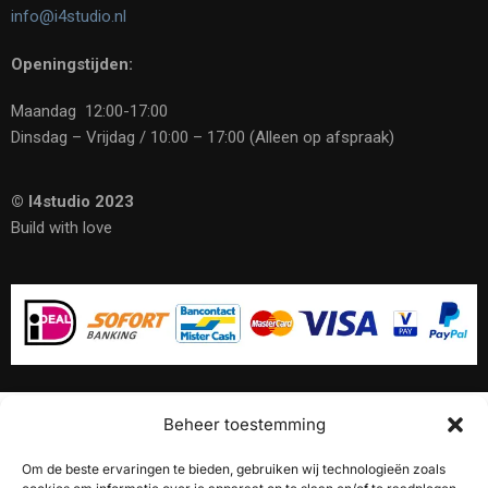
info@i4studio.nl
Openingstijden:
Maandag 12:00-17:00
Dinsdag – Vrijdag / 10:00 – 17:00 (Alleen op afspraak)
© I4studio 2023
Build with love
Beheer toestemming
10% Korting op onze
akoestische panelen
Om de beste ervaringen te bieden, gebruiken wij technologieën zoals