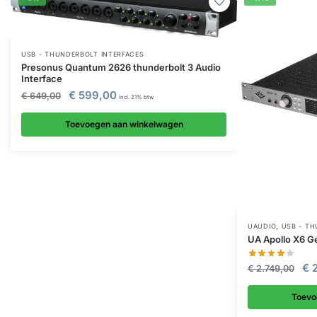
USB - THUNDERBOLT INTERFACES
Presonus Quantum 2626 thunderbolt 3 Audio
Interface
€
599,00
€
649,00
incl. 21% btw
Toevoegen aan winkelwagen
,
UAUDIO
USB - TH
UA Apollo X6 G
€
2
€
2.749,00
Toevo