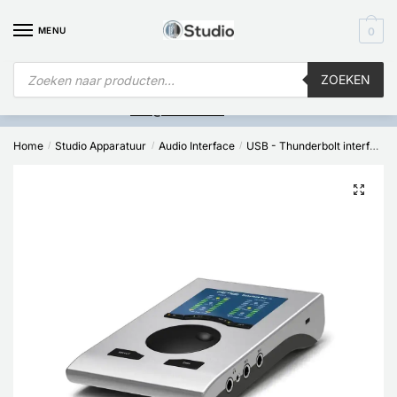
MENU
0
ZOEKEN
Is
uw computer al over op Windows 11? Heeft u vragen stuur een
mail naar
info@i4studio.nl
we bellen u snel.
Home
Studio Apparatuur
Audio Interface
USB - Thunderbolt interfaces
/
/
/
🔍