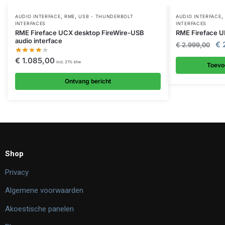
,
,
,
AUDIO INTERFACE
RME
USB - THUNDERBOLT
AUDIO INTERFACE
INTERFACES
INTERFACES
RME Fireface UCX desktop FireWire-USB
RME Fireface UF
audio interface
€
€
2.999,00
€
1.085,00
incl. 21% btw
Toevo
Ontvang bericht
Shop
Privacy
Algemene voorwaarden
Akoestische panelen