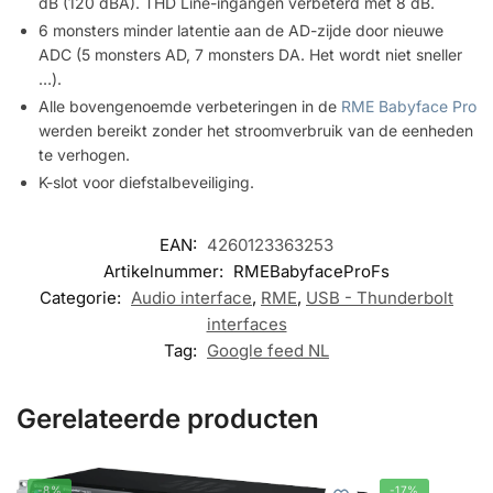
dB (120 dBA). THD Line-ingangen verbeterd met 8 dB.
6 monsters minder latentie aan de AD-zijde door nieuwe
ADC (5 monsters AD, 7 monsters DA. Het wordt niet sneller
…).
Alle bovengenoemde verbeteringen in de
RME Babyface Pro
werden bereikt zonder het stroomverbruik van de eenheden
te verhogen.
K-slot voor diefstalbeveiliging.
EAN:
4260123363253
Artikelnummer:
RMEBabyfaceProFs
Categorie:
Audio interface
,
RME
,
USB - Thunderbolt
interfaces
Tag:
Google feed NL
Gerelateerde producten
-8%
-17%