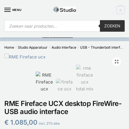
MENU
0
ZOEKEN
Is
uw computer al over op Windows 11? Heeft u vragen stuur een
mail naar
info@i4studio.nl
we bellen u snel.
Home
Studio Apparatuur
Audio Interface
USB - Thunderbolt interfaces
/
/
/
🔍
RME Fireface UCX desktop FireWire-
USB audio interface
€
1.085,00
incl. 21% btw