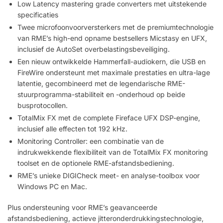
Low Latency mastering grade converters met uitstekende
specificaties
Twee microfoonvoorversterkers met de premiumtechnologie
van RME’s high-end opname bestsellers Micstasy en UFX,
inclusief de AutoSet overbelastingsbeveiliging.
Een nieuw ontwikkelde Hammerfall-audiokern, die USB en
FireWire ondersteunt met maximale prestaties en ultra-lage
latentie, gecombineerd met de legendarische RME-
stuurprogramma-stabiliteit en -onderhoud op beide
busprotocollen.
TotalMix FX met de complete Fireface UFX DSP-engine,
inclusief alle effecten tot 192 kHz.
Monitoring Controller: een combinatie van de
indrukwekkende flexibiliteit van de TotalMix FX monitoring
toolset en de optionele RME-afstandsbediening.
RME’s unieke DIGICheck meet- en analyse-toolbox voor
Windows PC en Mac.
Plus ondersteuning voor RME’s geavanceerde
afstandsbediening, actieve jitteronderdrukkingstechnologie,