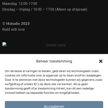
Maandag 12:00-17:00
Dinsdag – Vrijdag / 10:00 – 17:00 (Alleen op afspraak)
© I4studio 2023
Build with love
Beheer toestemming
10% Korting op onze
akoestische panelen
Om de beste ervaringen te bieden, gebruiken wij technologieën zoals
cookies om informatie over je apparaat op te slaan en/of te raadplegen.
Door in te stemmen met deze technologieën kunnen wij gegevens zoals
surfgedrag of unieke ID's op deze site verwerken. Als je geen
toestemming geeft of je toestemming intrekt, kan dit een nadelige
Ontvang 10% korting
invloed hebben op bepaalde functies en mogelijkheden.
Accepteren