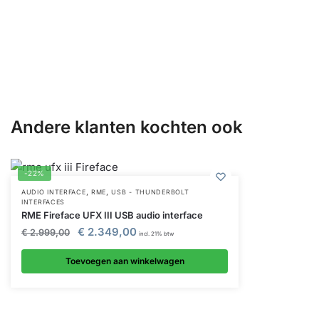
Andere klanten kochten ook
-22%
,
,
AUDIO INTERFACE
RME
USB - THUNDERBOLT
INTERFACES
RME Fireface UFX III USB audio interface
€
2.349,00
€
2.999,00
incl. 21% btw
Toevoegen aan winkelwagen