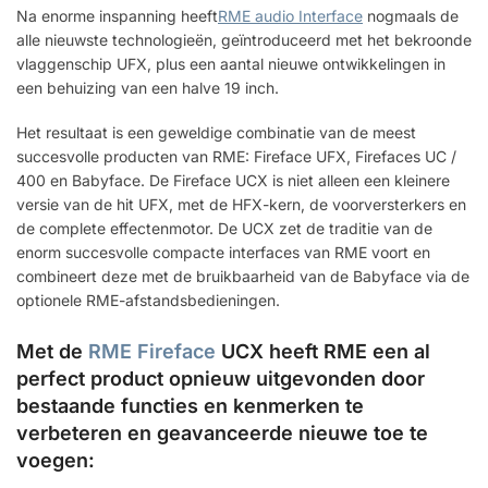
Na enorme inspanning heeft
RME audio Interface
nogmaals de
alle nieuwste technologieën, geïntroduceerd met het bekroonde
vlaggenschip UFX, plus een aantal nieuwe ontwikkelingen in
een behuizing van een halve 19 inch.
Het resultaat is een geweldige combinatie van de meest
succesvolle producten van RME: Fireface UFX, Firefaces UC /
400 en Babyface. De Fireface UCX is niet alleen een kleinere
versie van de hit UFX, met de HFX-kern, de voorversterkers en
de complete effectenmotor. De UCX zet de traditie van de
enorm succesvolle compacte interfaces van RME voort en
combineert deze met de bruikbaarheid van de Babyface via de
optionele RME-afstandsbedieningen.
Met de
RME Fireface
UCX heeft RME een al
perfect product opnieuw uitgevonden door
bestaande functies en kenmerken te
verbeteren en geavanceerde nieuwe toe te
voegen: