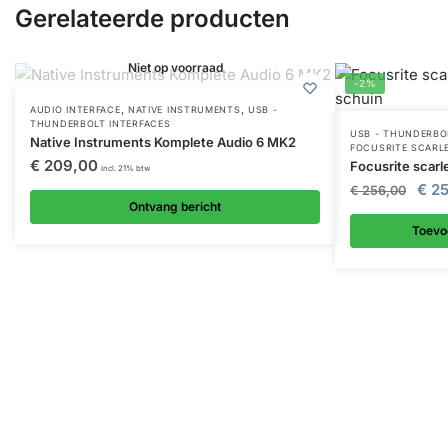
Gerelateerde producten
Niet op voorraad
-2%
,
,
AUDIO INTERFACE
NATIVE INSTRUMENTS
USB -
THUNDERBOLT INTERFACES
USB - THUNDERBO
Native Instruments Komplete Audio 6 MK2
FOCUSRITE SCARLE
€
209,00
Focusrite scarle
incl. 21% btw
€
25
€
256,00
Ontvang bericht
Toevo