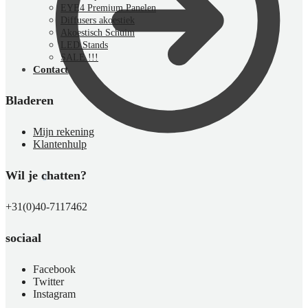
EYE4 Premium Panelen
Diffusers akoestiek
Akoestisch Schuim
LED Stands
SALE !!!
Contact
Bladeren
Mijn rekening
Klantenhulp
Wil je chatten?
€
0,00
0
+31(0)40-7117462
sociaal
Facebook
Twitter
Instagram