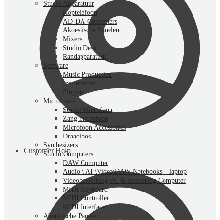
Studio Apparatuur
Koptelefoon
AD-DA-Converters
Akoestische Panelen
Mixers
Studio Desk
Randapparatuur
Software
Music Production
Instruments
Plugins
Microfoons
Studio Microfoon
Zang microfoon
Microfoon Accessoires
Draadloos
Synthesizers
Customer Help
Studio Computers
DAW Computer
Audio \ AI \Video\DAW Notebooks – laptop
Videobewerking PC & Rendering Computer
MIDI Keyboard
MIDI Controller
MIDI Interface
Akoestische Panelen