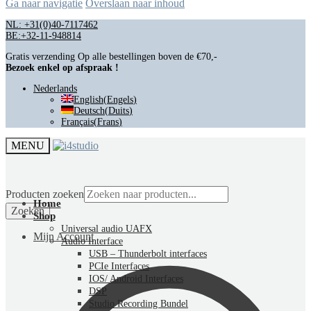
Ga naar navigatie
Overslaan naar inhoud
NL: +31(0)40-7117462
BE:+32-11-948814
Gratis verzending Op alle bestellingen boven de €70,-
Bezoek enkel op afspraak !
Nederlands
English
(
Engels
)
Deutsch
(
Duits
)
Français
(
Frans
)
MENU
Producten zoeken
Home
Zoeken
Shop
Universal audio UAFX
Mijn Account
Audio Interface
USB – Thunderbolt interfaces
PCIe Interfaces
IOS/ Android Interfaces
DSP
Studio Recording Bundel