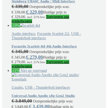
Steinberg UR44C Audio / Midi Interface
€
339,00
Oorspronkelijke prijs was:
€
329,00
€ 339,00.
Huidige prijs is:
€ 329,00.
Toevoegen aan
incl. 21% btw
winkelwagen
-19%
Audio interface
,
Focusrite Scarlett 2i2
,
USB -
Thunderbolt interfaces
Focusrite Scarlett 4i4 4th Audio Interface
€
345,00
Oorspronkelijke prijs was:
€
279,00
€ 345,00.
Huidige prijs is:
€ 279,00.
Toevoegen aan
incl. 21% btw
winkelwagen
-11%
Niet op voorraad
Uaudio
,
USB - Thunderbolt interfaces
Universal Audio Apollo x8p Gen2 Studio
€
3.849,00
Oorspronkelijke prijs was:
€
3.439,00
€ 3.849,00.
Huidige prijs is: