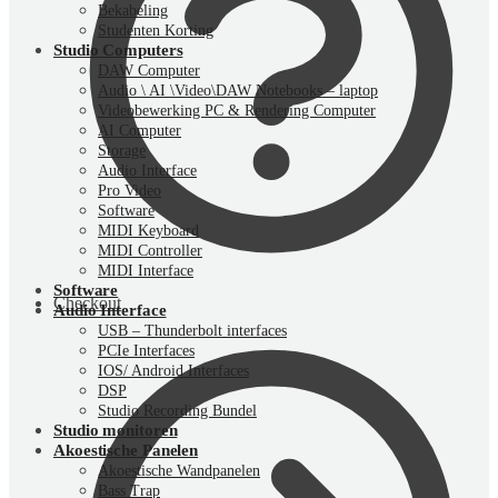
Bekabeling
Studenten Korting
Studio Computers
DAW Computer
Audio \ AI \Video\DAW Notebooks – laptop
Videobewerking PC & Rendering Computer
AI Computer
Storage
Audio Interface
Pro Video
Software
MIDI Keyboard
MIDI Controller
MIDI Interface
Software
Checkout
Audio Interface
USB – Thunderbolt interfaces
PCIe Interfaces
IOS/ Android Interfaces
DSP
Studio Recording Bundel
Studio monitoren
Akoestische Panelen
Akoestische Wandpanelen
Bass Trap