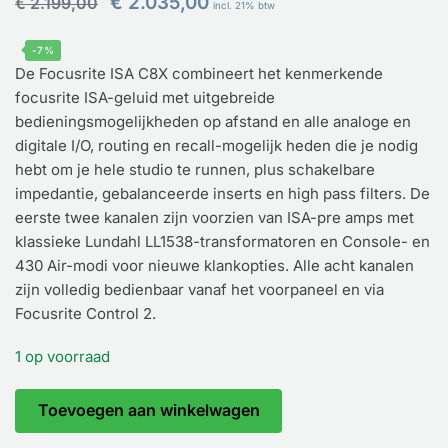
€
2.035,00
€
2.199,00
incl. 21% btw
prijs
prijs
was:
is:
-7%
€ 2.199,00.
€ 2.035,00.
De Focusrite ISA C8X combineert het kenmerkende
focusrite ISA-geluid met uitgebreide
bedieningsmogelijkheden op afstand en alle analoge en
digitale I/O, routing en recall-mogelijk heden die je nodig
hebt om je hele studio te runnen, plus schakelbare
impedantie, gebalanceerde inserts en high pass filters. De
eerste twee kanalen zijn voorzien van ISA-pre amps met
klassieke Lundahl LL1538-transformatoren en Console- en
430 Air-modi voor nieuwe klankopties. Alle acht kanalen
zijn volledig bedienbaar vanaf het voorpaneel en via
Focusrite Control 2.
1 op voorraad
Focusrite
Toevoegen aan winkelwagen
ISA
C8X