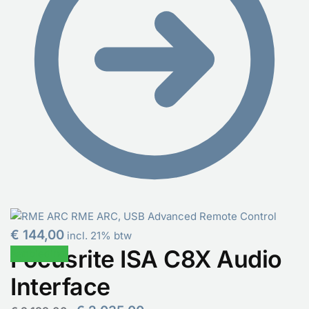
RME ARC, USB Advanced Remote Control
€
144,00
incl. 21% btw
Focusrite ISA C8X Audio
Aanbieding!
Interface
Oorspronkelijke
Huidige