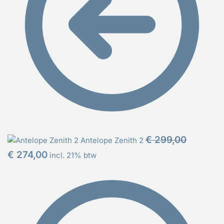
Oorspronke
€
299,00
Antelope Zenith 2
prijs
Huidige
€
274,00
incl. 21% btw
was:
prijs
€ 299,00.
is:
€ 274,00.