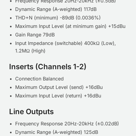
Frequency Response 20Hz-20kHz (±0.5dB)
Dynamic Range (A-weighted) 117dB
THD+N (minimum) -89dB (0.0036%)
Maximum Input Level (at minimum gain) +15dBu
Gain Range 79dB
Input Impedance (switchable) 400kΩ (Low),
1.2MΩ (High)
Inserts (Channels 1-2)
Connection Balanced
Maximum Output Level (send) +16dBu
Maximum Input Level (return) +16dBu
Line Outputs
Frequency Response 20Hz-20kHz (±0.02dB)
Dynamic Range (A-weighted) 125dB