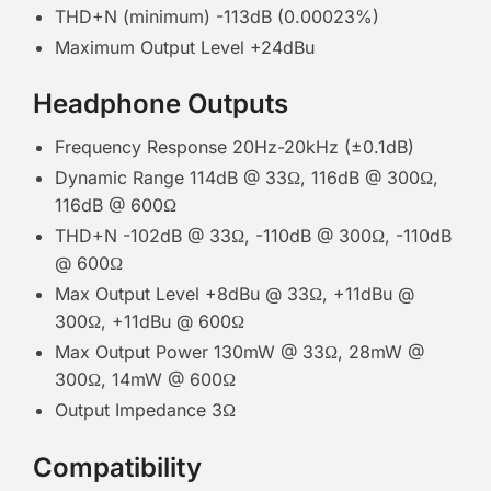
THD+N (minimum) -113dB (0.00023%)
Maximum Output Level +24dBu
Headphone Outputs
Frequency Response 20Hz-20kHz (±0.1dB)
Dynamic Range 114dB @ 33Ω, 116dB @ 300Ω,
116dB @ 600Ω
THD+N -102dB @ 33Ω, -110dB @ 300Ω, -110dB
@ 600Ω
Max Output Level +8dBu @ 33Ω, +11dBu @
300Ω, +11dBu @ 600Ω
Max Output Power 130mW @ 33Ω, 28mW @
300Ω, 14mW @ 600Ω
Output Impedance 3Ω
Compatibility