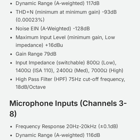
Dynamic Range (A-weighted) 117dB
THD+N (minimum at minimum gain) -93dB
(0.00023%)
Noise EIN (A-Weighted) -128dB
Maximum Input Level (minimum gain, Low
impedance) +16dBu
Gain Range 79dB
Input Impedance (switchable) 800Ω (Low),
1400Ω (ISA 110), 2400Ω (Med), 7000Ω (High)
High Pass Filter (HPF) 75Hz cut-off frequency,
18dB/Octave
Microphone Inputs (Channels 3-
8)
Frequency Response 20Hz-20kHz (±0.1dB)
Dynamic Range (A-weighted) 116dB