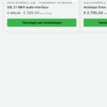
,
,
AUDIO INTERFACE
USB - THUNDERBOLT INTERFACES
AUDIO INTERFACE
SSL 2+ MKII audio Interface
Antelope Orion
Oorspronkelijke
Huidige
€
299,00
€
2.795,00
€
389,00
incl. 21% btw
inc
prijs
prijs
was:
is:
Toevoegen aan winkelwagen
Toevo
€ 389,00.
€ 299,00.