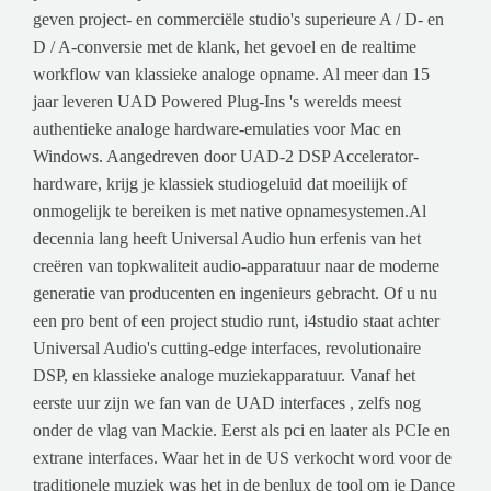
geven project- en commerciële studio's superieure A / D- en
D / A-conversie met de klank, het gevoel en de realtime
workflow van klassieke analoge opname. Al meer dan 15
jaar leveren UAD Powered Plug-Ins 's werelds meest
authentieke analoge hardware-emulaties voor Mac en
Windows. Aangedreven door UAD-2 DSP Accelerator-
hardware, krijg je klassiek studiogeluid dat moeilijk of
onmogelijk te bereiken is met native opnamesystemen.Al
decennia lang heeft Universal Audio hun erfenis van het
creëren van topkwaliteit audio-apparatuur naar de moderne
generatie van producenten en ingenieurs gebracht. Of u nu
een pro bent of een project studio runt, i4studio staat achter
Universal Audio's cutting-edge interfaces, revolutionaire
DSP, en klassieke analoge muziekapparatuur. Vanaf het
eerste uur zijn we fan van de UAD interfaces , zelfs nog
onder de vlag van Mackie. Eerst als pci en laater als PCIe en
extrane interfaces. Waar het in de US verkocht word voor de
traditionele muziek was het in de benlux de tool om je Dance