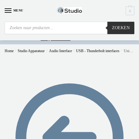
MENU
0
ZOEKEN
Is
uw computer al over op Windows 11? Heeft u vragen stuur een mail naar
info@i4studio.nl
we bellen u snel.
Home
/
Studio Apparatuur
/
Audio Interface
/
USB - Thunderbolt interfaces
/
Universal Audio Apollo Twin X Quad Gen2 Studio+