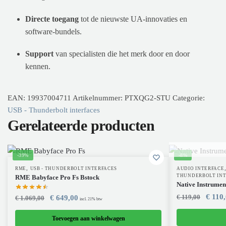
Directe toegang
tot de nieuwste UA-innovaties en
software-bundels.
Support
van specialisten die het merk door en door
kennen.
EAN:
19937004711
Artikelnummer:
PTXQG2-STU
Categorie:
USB - Thunderbolt interfaces
Gerelateerde producten
-39%
-8%
,
RME
USB - THUNDERBOLT INTERFACES
AUDIO INTERFACE
THUNDERBOLT INT
RME Babyface Pro Fs Bstock
Native Instrumen
€
110,
€
119,00
€
649,00
€
1.069,00
incl. 21% btw
Toevoegen aan winkelwagen