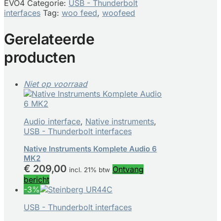
EVO4
Categorie:
USB - Thunderbolt
interfaces
Tag:
woo feed
,
woofeed
Gerelateerde
producten
Niet op voorraad
Audio interface
,
Native instruments
,
USB - Thunderbolt interfaces
Native Instruments Komplete Audio 6
MK2
€
209,00
Ontvang
incl. 21% btw
bericht
-3%
USB - Thunderbolt interfaces