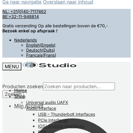
Ga naar navigatie
Overslaan naar inhoud
NL: +31(0)40-7117462
BE:+32-11-948814
Gratis verzending Op alle bestellingen boven de €70,-
Bezoek enkel op afspraak !
Nederlands
English
(
Engels
)
Deutsch
(
Duits
)
Français
(
Frans
)
MENU
Producten zoeken
Home
Zoeken
Shop
Universal audio UAFX
Mijn Account
Audio Interface
USB – Thunderbolt interfaces
PCIe Interfaces
IOS/ Android Interfaces
DSP