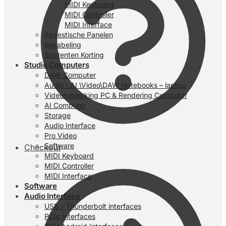
MIDI Keyboard
MIDI Controller
MIDI Interface
Akoestische Panelen
Bekabeling
Studenten Korting
Studio Computers
DAW Computer
Audio \ AI \Video\DAW Notebooks – laptop
Videobewerking PC & Rendering Computer
AI Computer
Storage
Audio Interface
Pro Video
Software
Checkout
MIDI Keyboard
MIDI Controller
MIDI Interface
Software
Audio Interface
USB – Thunderbolt interfaces
PCIe Interfaces