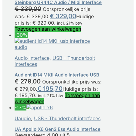
Steinberg UR44C Audio / Midi Interface
€
339,00
Oorspronkelijke prijs
€
329,00
was: € 339,00.
Huidige
prijs is: € 329,00.
incl. 21% btw
Toevoegen aan winkelwagen
-30%
Audio interface
,
USB - Thunderbolt
interfaces
Audient ID14 MKII Audio Interface USB
€
279,00
Oorspronkelijke prijs was:
€
195,70
€ 279,00.
Huidige prijs is:
€ 195,70.
Toevoegen aan
incl. 21% btw
winkelwagen
-17%
Uaudio
,
USB - Thunderbolt interfaces
UA Apollo X6 Gen2 Ess Audio Interface
Gewaardeerd
4.00
uit 5