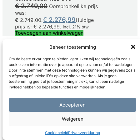
€
2.749,00
Oorspronkelijke prijs
was:
€
2.276,99
€ 2.749,00.
Huidige
prijs is: € 2.276,99.
incl. 21% btw
Toevoegen aan winkelwagen
Shop
Beheer toestemming
Privacy
Om de beste ervaringen te bieden, gebruiken wij technologieën zoals
cookies om informatie over je apparaat op te slaan en/of te raadplegen.
Algemene voorwaarden
Door in te stemmen met deze technologieën kunnen wij gegevens zoals
surfgedrag of unieke ID's op deze site verwerken. Als je geen
Akoestische panelen
toestemming geeft of je toestemming intrekt, kan dit een nadelige
invloed hebben op bepaalde functies en mogelijkheden.
Blog
About
Accepteren
Contact
Weigeren
Impressum
Cookiebeleid
Privacyverklaring
Pagina’s