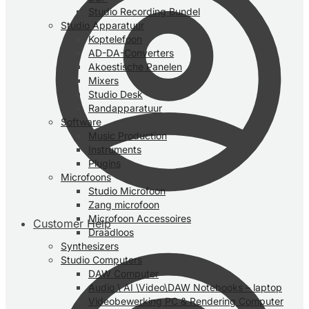
Studio Recording Bundel
Studio Apparatuur
Koptelefoon
AD-DA-Converters
Akoestische Panelen
Mixers
Studio Desk
Randapparatuur
Software
Music Production
Instruments
Plugins
Microfoons
Studio Microfoon
Zang microfoon
Microfoon Accessoires
Customer Help
Draadloos
Synthesizers
Studio Computers
DAW Computer
Audio \ AI \Video\DAW Notebooks – laptop
Videobewerking PC & Rendering Computer