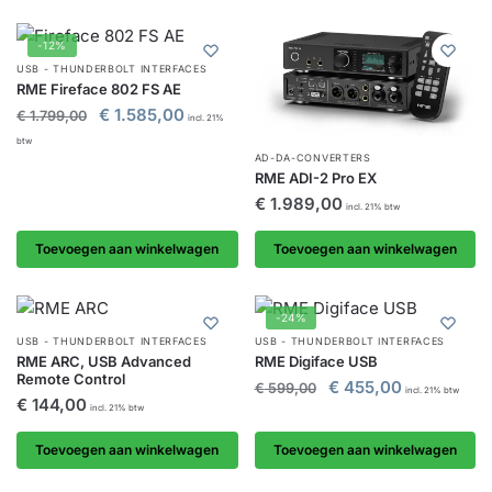
-12%
USB - THUNDERBOLT INTERFACES
RME Fireface 802 FS AE
€
1.585,00
€
1.799,00
incl. 21%
btw
AD-DA-CONVERTERS
RME ADI-2 Pro EX
€
1.989,00
incl. 21% btw
Toevoegen aan winkelwagen
Toevoegen aan winkelwagen
-24%
USB - THUNDERBOLT INTERFACES
USB - THUNDERBOLT INTERFACES
RME ARC, USB Advanced
RME Digiface USB
Remote Control
€
455,00
€
599,00
incl. 21% btw
€
144,00
incl. 21% btw
Toevoegen aan winkelwagen
Toevoegen aan winkelwagen