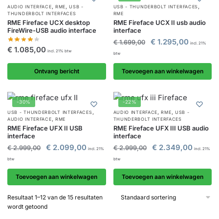
,
,
,
AUDIO INTERFACE
RME
USB -
USB - THUNDERBOLT INTERFACES
THUNDERBOLT INTERFACES
RME
RME Fireface UCX desktop
RME Fireface UCX II usb audio
FireWire-USB audio interface
interface
€
1.295,00
€
1.699,00
incl. 21%
€
1.085,00
incl. 21% btw
btw
Ontvang bericht
Toevoegen aan winkelwagen
-30%
-22%
,
,
,
USB - THUNDERBOLT INTERFACES
AUDIO INTERFACE
RME
USB -
,
AUDIO INTERFACE
RME
THUNDERBOLT INTERFACES
RME Fireface UFX II USB
RME Fireface UFX III USB audio
interface
interface
€
2.099,00
€
2.349,00
€
2.999,00
€
2.999,00
incl. 21%
incl. 21%
btw
btw
Toevoegen aan winkelwagen
Toevoegen aan winkelwagen
Resultaat 1–12 van de 15 resultaten
wordt getoond