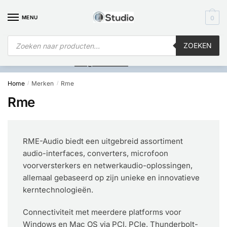
MENU
0
ZOEKEN
Is
uw computer al over op Windows 11? Heeft u vragen stuur een
mail naar
info@i4studio.nl
we bellen u snel.
Home
Merken
Rme
/
/
Rme
RME-Audio biedt een uitgebreid assortiment
audio-interfaces, converters, microfoon
voorversterkers en netwerkaudio-oplossingen,
allemaal gebaseerd op zijn unieke en innovatieve
kerntechnologieën.
Connectiviteit met meerdere platforms voor
Windows en Mac OS via PCI, PCIe, Thunderbolt-