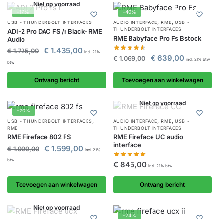
Niet op voorraad
-17%
-40%
,
,
USB - THUNDERBOLT INTERFACES
AUDIO INTERFACE
RME
USB -
THUNDERBOLT INTERFACES
ADI-2 Pro DAC FS /r Black- RME
RME Babyface Pro Fs Bstock
Audio
€
1.435,00
€
1.725,00
incl. 21%
€
639,00
€
1.069,00
incl. 21% btw
btw
Ontvang bericht
Toevoegen aan winkelwagen
Niet op voorraad
-20%
,
,
,
USB - THUNDERBOLT INTERFACES
AUDIO INTERFACE
RME
USB -
RME
THUNDERBOLT INTERFACES
RME Fireface 802 FS
RME Fireface UC audio
interface
€
1.599,00
€
1.999,00
incl. 21%
btw
€
845,00
incl. 21% btw
Toevoegen aan winkelwagen
Ontvang bericht
Niet op voorraad
-24%