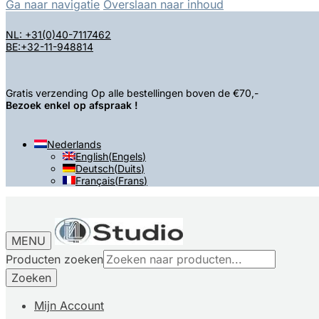
Ga naar navigatie
Overslaan naar inhoud
NL: +31(0)40-7117462
BE:+32-11-948814
Gratis verzending Op alle bestellingen boven de €70,-
Bezoek enkel op afspraak !
Nederlands
English
(
Engels
)
Deutsch
(
Duits
)
Français
(
Frans
)
MENU
Producten zoeken
Zoeken
Mijn Account